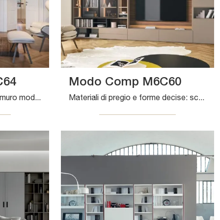
C64
Modo Comp M6C60
Clicca e scopri le Librerie a muro moderne! Il modello Modo Comp M6C64 Sangiacomo saprà ultimare un living pratico e operativo.
Materiali di pregio e forme decise: scopri la libreria Modo Comp M6C60 di Sangiacomo tra le più belle Librerie moderne a muro.