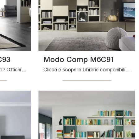
C93
Modo Comp M6C91
Vuoi rinnovare la zona giorno? Ottieni informazioni sulle librerie moderne divisorie e arreda i tuoi interni con il modello Modo Comp M6C93.
Clicca e scopri le Librerie componibili moderne! Il modello Modo Comp M6C91 Sangiacomo saprà ultimare un living pratico e operativo.