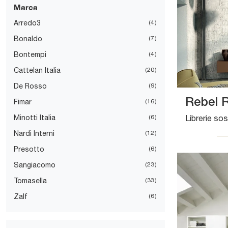
Marca
Arredo3
4
Bonaldo
7
Bontempi
4
Cattelan Italia
20
De Rosso
9
Rebel 
Fimar
16
Minotti Italia
6
Nardi Interni
12
Presotto
6
Sangiacomo
23
Tomasella
33
Zalf
6