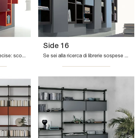
Side 16
Texture di pregio e forme decise: scopri la libreria Side 17 di Fimar tra le più originali Librerie design sospese.
Se sei alla ricerca di librerie sospese per il living, clicca e scopri le nostre soluzioni design: il modello Side 16 Fimar ti attende!