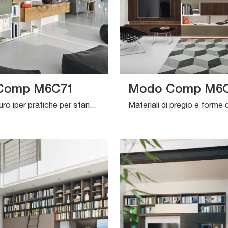
Comp M6C71
Modo Comp M6
Librerie a muro iper pratiche per stanze moderne: scopri di più sul modello Modo Comp M6C71 dell'azienda Sangiacomo!