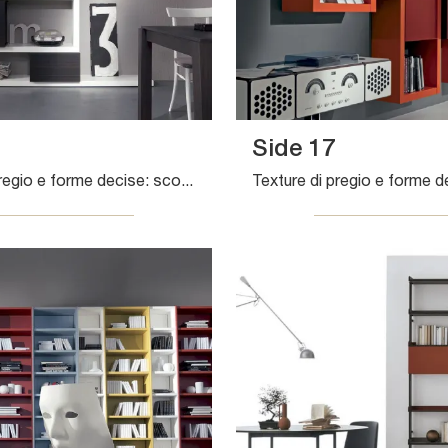
Side 17
Finiture di pregio e forme decise: scopri la libreria Side 19 di Fimar tra le più belle Librerie design a muro.