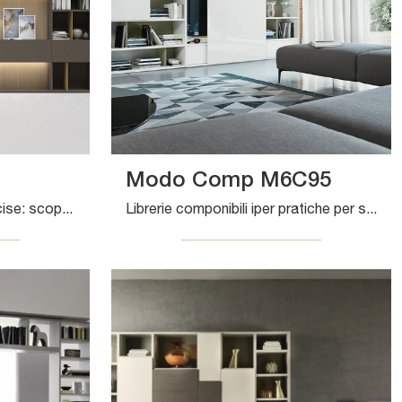
Modo Comp M6C95
Texture di pregio e linee decise: scopri la libreria Pari & Dispari A di Presotto tra le più esclusive Librerie moderne a muro.
Librerie componibili iper pratiche per stanze moderne: scopri di più sul modello Modo Comp M6C95 dell'azienda Sangiacomo!