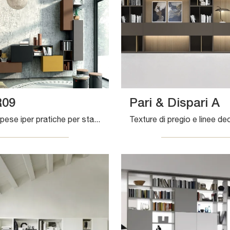
R09
Pari & Dispari A
Librerie sospese iper pratiche per stanze moderne: ottieni informazioni sul modello Rebel R09 della marca Fimar!