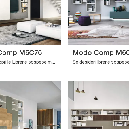
Comp M6C76
Modo Comp M6
Clicca e scopri le Librerie sospese moderne! Il modello Modo Comp M6C76 Sangiacomo saprà ultimare un soggiorno dinamico e operativo.