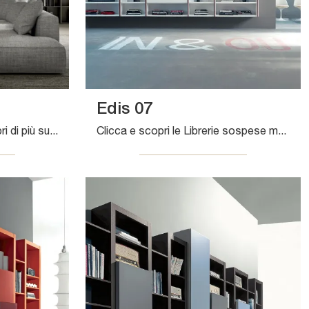
Edis 07
Vuoi rinnovare il living? Scopri di più sulle librerie moderne a muro e arreda i tuoi locali con il modello Living Time.
Clicca e scopri le Librerie sospese moderne! Il modello Edis 07 Fimar saprà completare un living pratico e operativo.