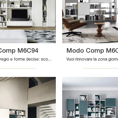
Comp M6C94
Modo Comp M6
Texture di pregio e forme decise: scopri la libreria Modo Comp M6C94 di Sangiacomo tra le più originali Librerie moderne a muro.