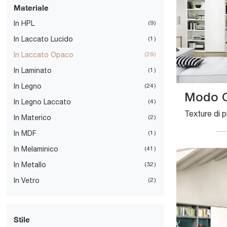
Materiale
In HPL
9
In Laccato Lucido
1
In Laccato Opaco
29
In Laminato
1
In Legno
24
Modo 
In Legno Laccato
4
In Materico
2
In MDF
1
In Melaminico
41
In Metallo
32
In Vetro
2
Stile