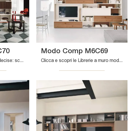
C70
Modo Comp M6C69
Materiali di pregio e forme decise: scopri la libreria Modo Comp M6C70 di Sangiacomo tra le più belle Librerie moderne a muro.
Clicca e scopri le Librerie a muro moderne! Il modello Modo Comp M6C69 Sangiacomo saprà completare un living pratico e operativo.