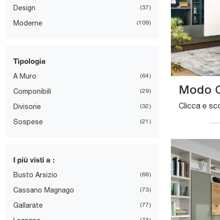
Design
37
Moderne
109
Tipologia
A Muro
64
Modo 
Componibili
29
Divisorie
32
Sospese
21
I più visti a :
Busto Arsizio
66
Cassano Magnago
73
Gallarate
77
73