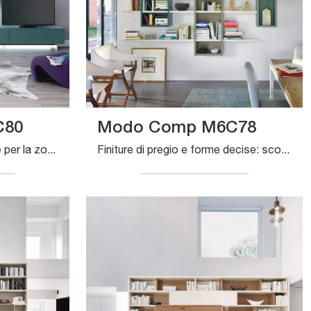
C80
Modo Comp M6C78
Se desideri librerie sospese per la zona giorno, clicca e scopri le nostre soluzioni moderne: il modello Modo Comp M6C80 Sangiacomo ti attende!
Finiture di pregio e forme decise: scopri la libreria Modo Comp M6C78 di Sangiacomo tra le più esclusive Librerie moderne sospese.