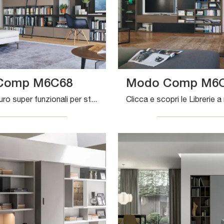
Comp M6C68
Modo Comp M6
Librerie a muro super funzionali per stanze moderne: ottieni informazioni sul modello Modo Comp M6C68 del brand Sangiacomo!