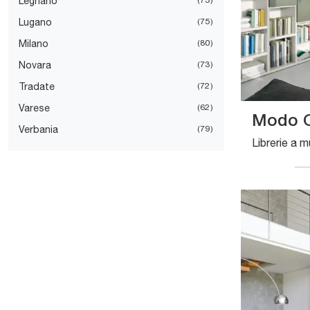
Legnano
Lugano
75
Milano
80
Novara
73
Tradate
72
Varese
62
Modo 
Verbania
79