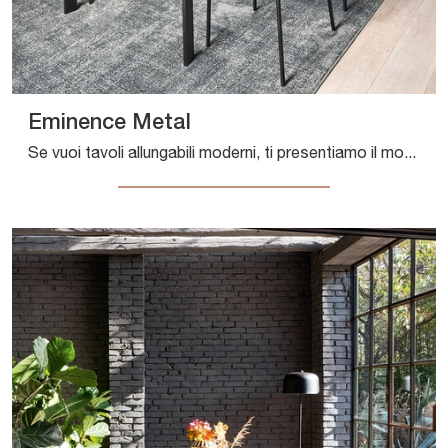
Eminence Metal
Se vuoi tavoli allungabili moderni, ti presentiamo il modello da cucina in melaminico Eminence Metal della marca Connubia.