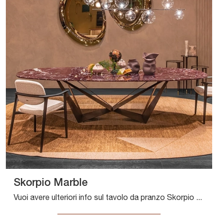
Skorpio Marble
Vuoi avere ulteriori info sul tavolo da pranzo Skorpio Marble di Cattelan Italia? Clicca e ottieni informazioni sui modelli fissi della firma.