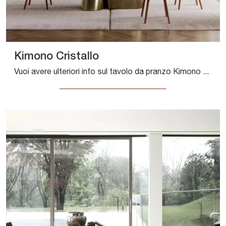
Kimono Cristallo
Vuoi avere ulteriori info sul tavolo da pranzo Kimono Cristallo di Bontempi? Clicca e scopri di più sui modelli fissi dell'azienda.