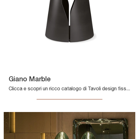
Giano Marble
Clicca e scopri un ricco catalogo di Tavoli design fissi da pranzo! Il modello Giano Marble di Cattelan Italia ti sta aspettando.