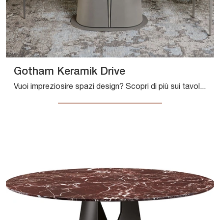
Gotham Keramik Drive
Vuoi impreziosire spazi design? Scopri di più sui tavoli design allungabili: il modello da pranzo Gotham Keramik Drive ti aspetta.