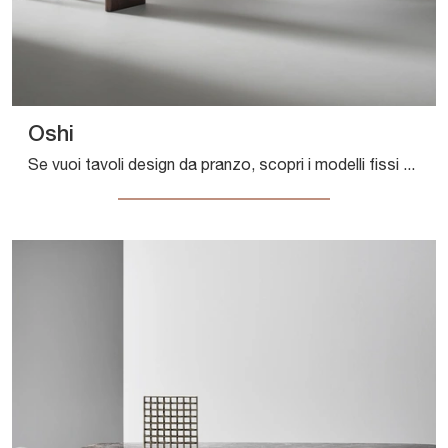
Oshi
Se vuoi tavoli design da pranzo, scopri i modelli fissi di Bonaldo: clicca e scopri il modello Oshi in ceramica.