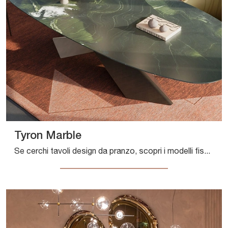
Tyron Marble
Se cerchi tavoli design da pranzo, scopri i modelli fissi di Cattelan Italia: clicca e scopri il modello Tyron Marble in marmo.