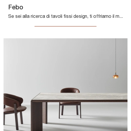
Febo
Se sei alla ricerca di tavoli fissi design, ti offriamo il modello da pranzo in HPL Febo della firma De Rosso.