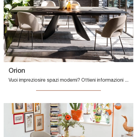
Orion
Vuoi impreziosire spazi moderni? Ottieni informazioni sui tavoli moderni allungabili: il modello da pranzo Orion ti sta aspettando.