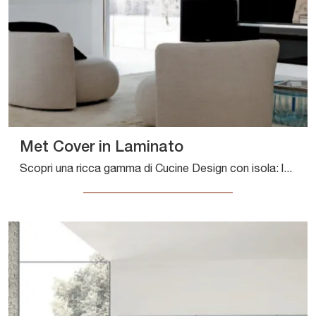
Met Cover in Laminato
Scopri una ricca gamma di Cucine Design con isola: la cucina Met Cover in Laminato Aran è oggi disponibile in laminato!