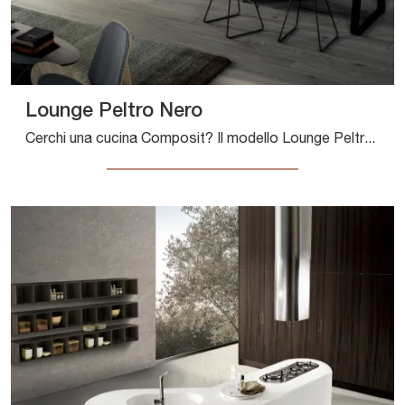
Lounge Peltro Nero
Cerchi una cucina Composit? Il modello Lounge Peltro Nero in laccato lucido ti sta aspettando nel nostro negozio di Cucine Design con isola.