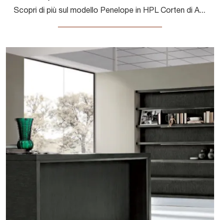
Scopri di più sul modello Penelope in HPL Corten di Aran: arreda la zona cucina con la soluzione in HPL che fa per te.