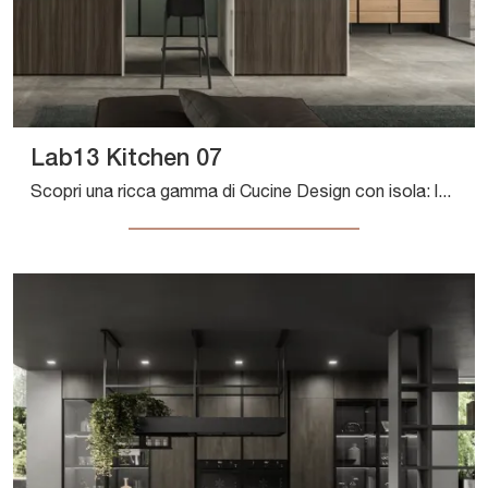
Lab13 Kitchen 07
Scopri una ricca gamma di Cucine Design con isola: la cucina Lab13 Kitchen 07 Aran è ora disponibile in laminato!