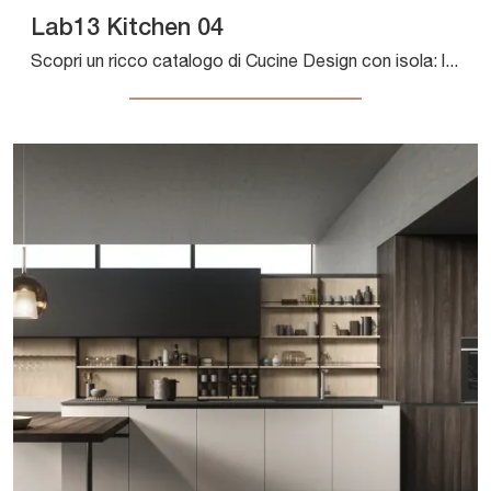
Lab13 Kitchen 04
Scopri un ricco catalogo di Cucine Design con isola: la cucina Lab13 Kitchen 04 Aran è finalmente disponibile in HPL!