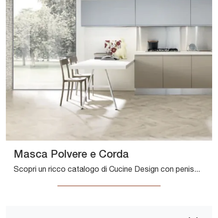
Masca Polvere e Corda
Scopri un ricco catalogo di Cucine Design con penisola: la cucina Masca Polvere e Corda Aran è adesso disponibile in laccato opaco!