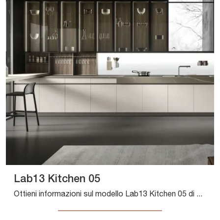
Lab13 Kitchen 05
Ottieni informazioni sul modello Lab13 Kitchen 05 di Aran: arreda la cucina con la soluzione in laccato opaco che fa al caso tuo.