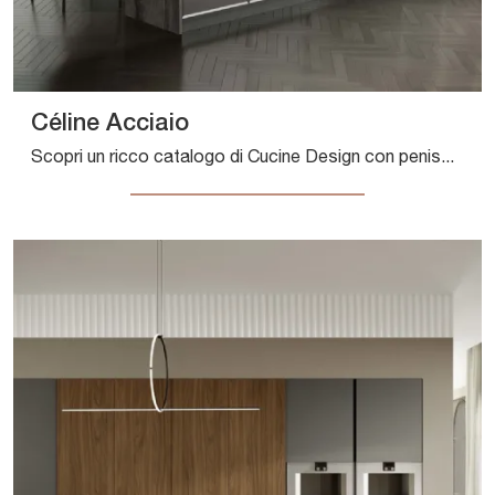
Céline Acciaio
Scopri un ricco catalogo di Cucine Design con penisola: la cucina Céline Acciaio Composit è finalmente disponibile in acciaio!