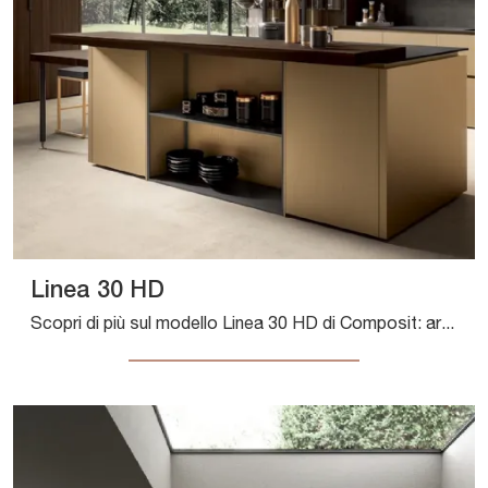
Linea 30 HD
Scopri di più sul modello Linea 30 HD di Composit: arreda la zona cucina con la soluzione in laccato opaco che fa al caso tuo.