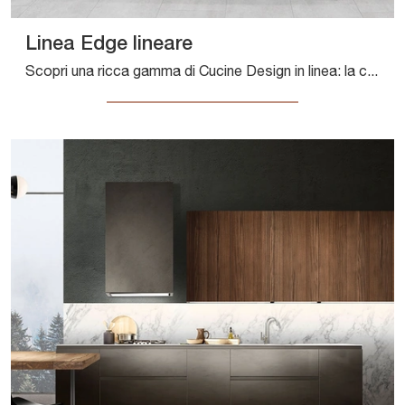
Linea Edge lineare
Scopri una ricca gamma di Cucine Design in linea: la cucina Linea Edge lineare Composit è oggi disponibile in laminato!