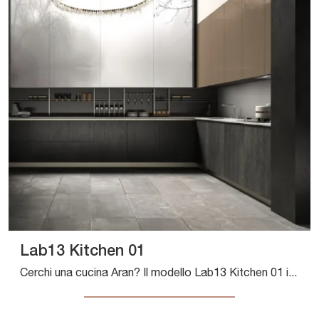
Lab13 Kitchen 01
Cerchi una cucina Aran? Il modello Lab13 Kitchen 01 in legno ti sta aspettando nel nostro negozio di Cucine Design ad angolo.