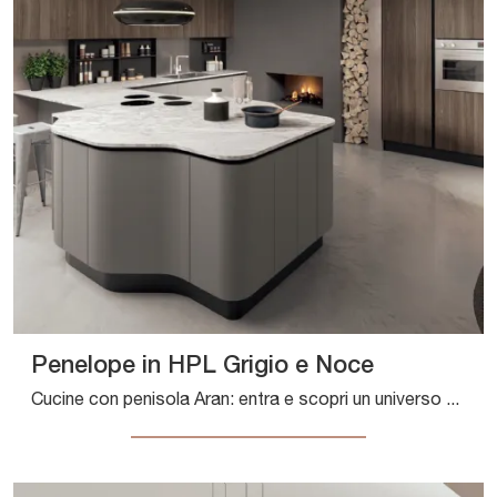
Penelope in HPL Grigio e Noce
Cucine con penisola Aran: entra e scopri un universo di stile e design! La cucina Penelope in HPL Grigio e Noce ti aspetta.