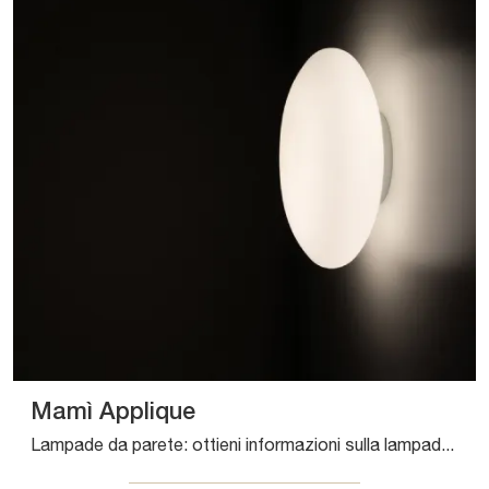
Mamì Applique
Lampade da parete: ottieni informazioni sulla lampada Mamì Applique in vetro che ti consigliamo.