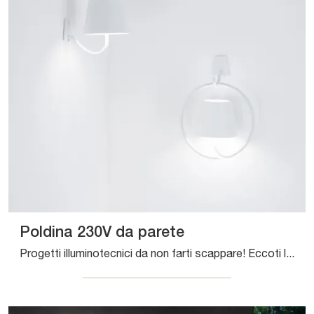
Poldina 230V da parete
Progetti illuminotecnici da non farti scappare! Eccoti la lampada da parete Poldina 230V da parete di Zafferano.