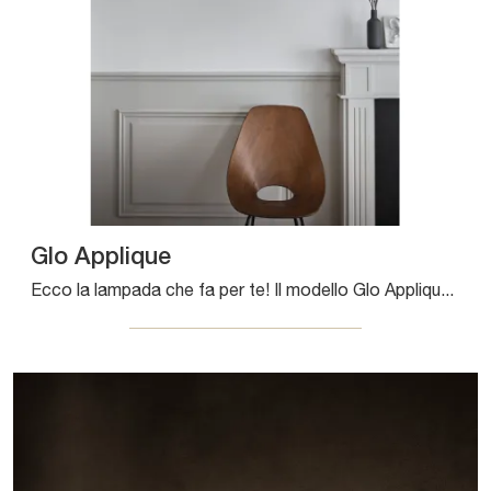
Glo Applique
Ecco la lampada che fa per te! Il modello Glo Applique è una tra le nostre lampade da parete di Pentalight.