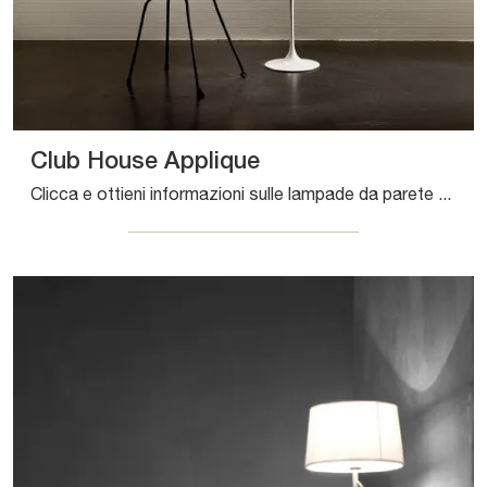
Club House Applique
Clicca e ottieni informazioni sulle lampade da parete di Pentalight: il modello Club House Applique in tessuto ti sta aspettando!