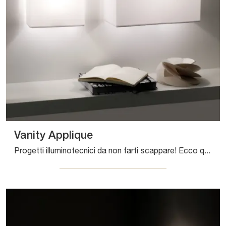
Vanity Applique
Progetti illuminotecnici da non farti scappare! Ecco qui la lampada da parete Vanity Applique di Pentalight.