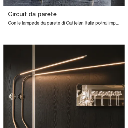
Circuit da parete
Con le lampade da parete di Cattelan Italia potrai impreziosire i tuoi locali: clicca e scopri Circuit da parete!