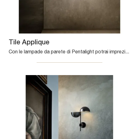
Tile Applique
Con le lampade da parete di Pentalight potrai impreziosire i tuoi interni: clicca e scopri Tile Applique!