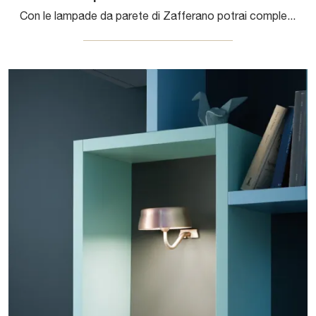
Con le lampade da parete di Zafferano potrai completare i tuoi interni: clicca e scopri Caorle da parete!