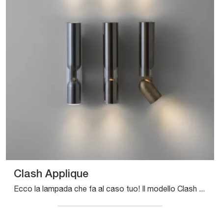
Clash Applique
Ecco la lampada che fa al caso tuo! Il modello Clash Applique è una tra le nostre lampade da parete di Pentalight.