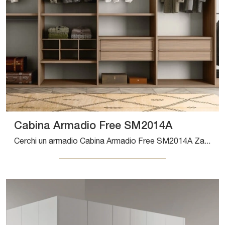
Cabina Armadio Free SM2014A
Cerchi un armadio Cabina Armadio Free SM2014A Zalf? Clicca subito! Gli armadi cabine armadio con ante scorrevoli ti attendono.