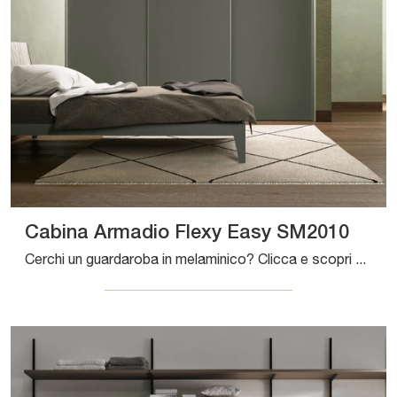
Cabina Armadio Flexy Easy SM2010
Cerchi un guardaroba in melaminico? Clicca e scopri armadi cabine armadio con ante scorrevoli di Zalf.