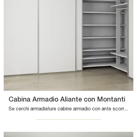
Cabina Armadio Aliante con Montanti
Se cerchi armadiature cabine armadio con ante scorrevoli, clicca e scopri l'armadio Cabina Armadio Aliante con Montanti di De Rosso in HPL.