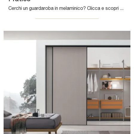
Cerchi un guardaroba in melaminico? Clicca e scopri armadi cabine armadio con ante scorrevoli di Tomasella.