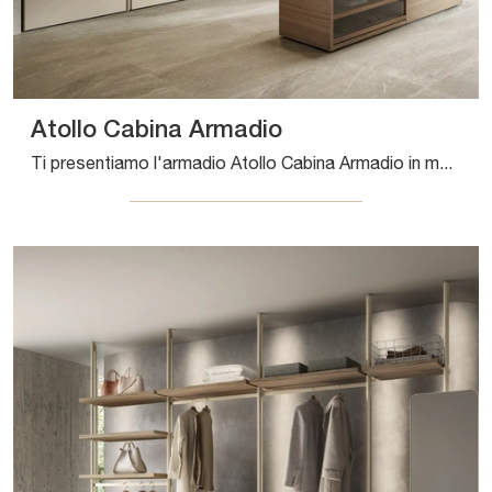
Atollo Cabina Armadio
Ti presentiamo l'armadio Atollo Cabina Armadio in melaminico di Sangiacomo! Un ricco catalogo di armadi cabine armadio con ante scorrevoli.