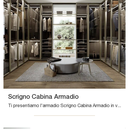
Scrigno Cabina Armadio
Ti presentiamo l'armadio Scrigno Cabina Armadio in vetro di Sangiacomo! Una ricca gamma di armadi cabine armadio con ante battenti.