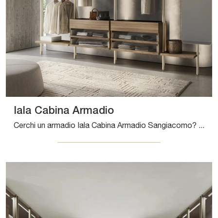
Iala Cabina Armadio
Cerchi un armadio Iala Cabina Armadio Sangiacomo? Clicca subito! Gli armadi cabine armadio con ante scorrevoli ti attendono.