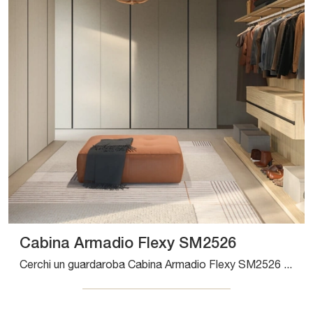
Cabina Armadio Flexy SM2526
Cerchi un guardaroba Cabina Armadio Flexy SM2526 Zalf? Clicca subito! Gli armadi cabine armadio con ante battenti ti aspettano.