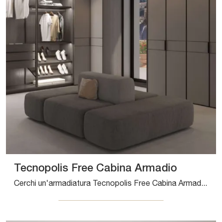
Tecnopolis Free Cabina Armadio
Cerchi un'armadiatura Tecnopolis Free Cabina Armadio Presotto? Clicca subito! Gli armadi cabine armadio con ante battenti ti aspettano.