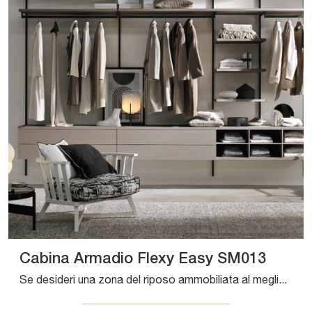
Cabina Armadio Flexy Easy SM013
Se desideri una zona del riposo ammobiliata al meglio, scegli l'armadio Cabina Armadio Flexy Easy SM013 con ante scorrevoli di Zalf!