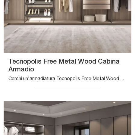
Tecnopolis Free Metal Wood Cabina
Armadio
Cerchi un'armadiatura Tecnopolis Free Metal Wood Cabina Armadio Presotto? Clicca subito! Gli armadi cabine armadio con ante scorrevoli ti aspettano.