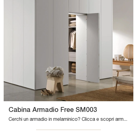
Cabina Armadio Free SM003
Cerchi un armadio in melaminico? Clicca e scopri armadiature cabine armadio con ante battenti di Zalf.