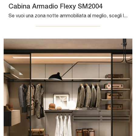
Cabina Armadio Flexy SM2004
Se vuoi una zona notte ammobiliata al meglio, scegli l'armadio Cabina Armadio Flexy SM2004 con ante a soffietto di Zalf!