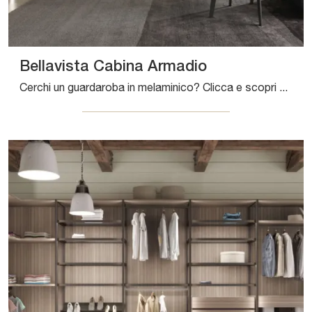
Bellavista Cabina Armadio
Cerchi un guardaroba in melaminico? Clicca e scopri armadiature cabine armadio con ante battenti di Sangiacomo.