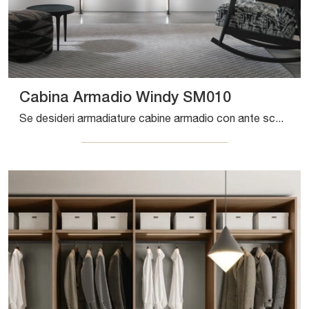
Cabina Armadio Windy SM010
Se desideri armadiature cabine armadio con ante scorrevoli, clicca e scopri l'armadio Cabina Armadio Windy SM010 di Zalf in melaminico.