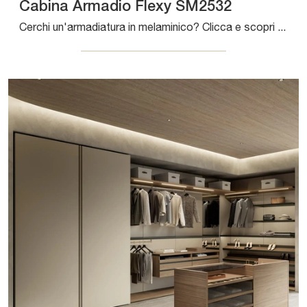
Cabina Armadio Flexy SM2532
Cerchi un'armadiatura in melaminico? Clicca e scopri armadiature cabine armadio con ante battenti di Zalf.