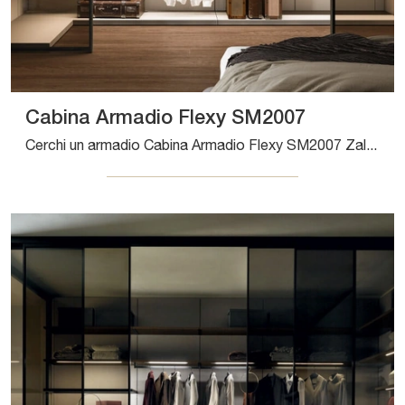
Cabina Armadio Flexy SM2007
Cerchi un armadio Cabina Armadio Flexy SM2007 Zalf? Clicca subito! Gli armadi cabine armadio con ante scorrevoli ti aspettano.