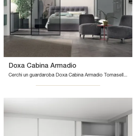
Doxa Cabina Armadio
Cerchi un guardaroba Doxa Cabina Armadio Tomasella? Clicca subito! Gli armadi cabine armadio con ante scorrevoli ti aspettano.