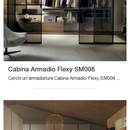
Cabina Armadio Flexy SM008
Cerchi un'armadiatura Cabina Armadio Flexy SM008 Zalf? Clicca subito! Gli armadi cabine armadio con ante scorrevoli ti aspettano.