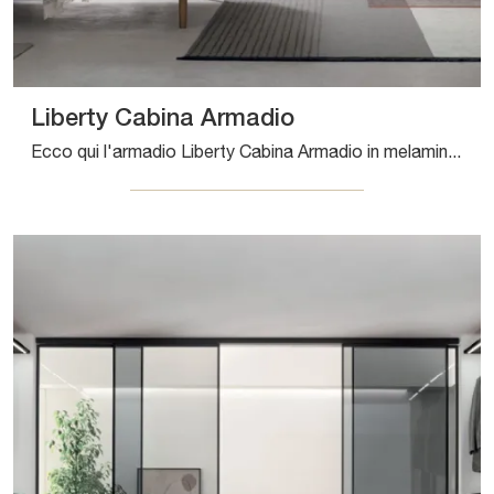
Liberty Cabina Armadio
Ecco qui l'armadio Liberty Cabina Armadio in melaminico di Tomasella! Un ricco catalogo di armadi cabine armadio con ante scorrevoli.