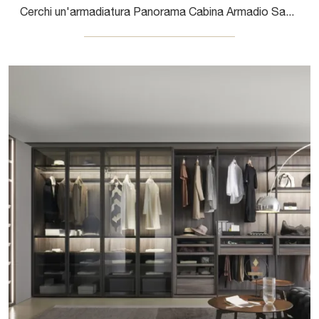
Cerchi un'armadiatura Panorama Cabina Armadio Sangiacomo? Clicca subito! Gli armadi cabine armadio con ante scorrevoli ti attendono.