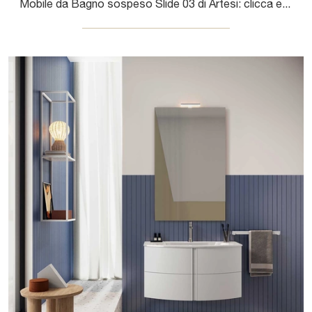
Mobile da Bagno sospeso Slide 03 di Artesi: clicca e scopri di più su mobili bagno sospesi in laccato opaco e accessori del marchio.