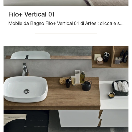
Filo+ Vertical 01
Mobile da Bagno Filo+ Vertical 01 di Artesi: clicca e scopri di più su mobili bagno sospesi in laccato opaco e elementi accessori della firma.