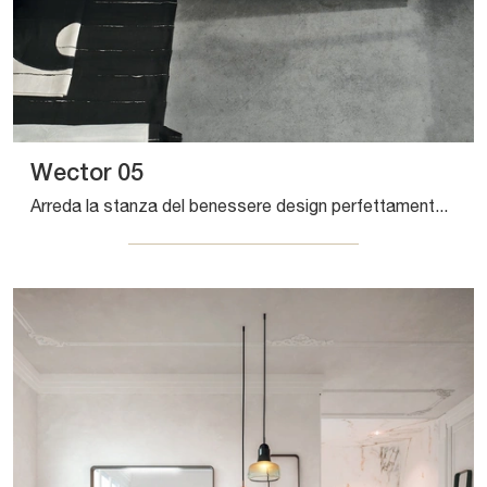
Wector 05
Arreda la stanza del benessere design perfettamente con Wector 05, mobili bagno sospesi e accessori in laccato opaco di Artesi.