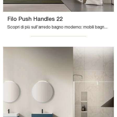
Filo Push Handles 22
Scopri di più sull'arredo bagno moderno: mobili bagno sospesi in laccato opaco come il modello Filo Push Handles 22 di Artesi ti aspettano.