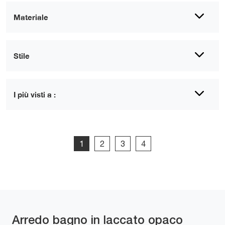
Materiale
Stile
I più visti a :
1
2
3
4
Arredo bagno in laccato opaco