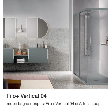
Filo+ Vertical 04
mobili bagno sospesi Filo+ Vertical 04 di Artesi: scopri l'Arredo Bagno in laccato opaco moderno e arreda il bagno di casa.