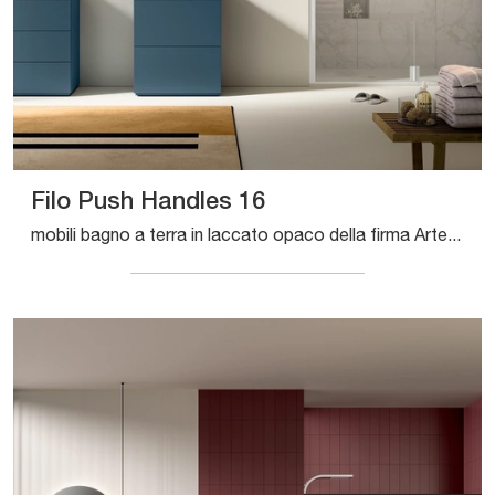
Filo Push Handles 16
mobili bagno a terra in laccato opaco della firma Artesi: clicca e scopri l'arredo bagno moderno Filo Push Handles 16 per il tuo bagno.