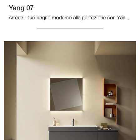
Yang 07
Arreda il tuo bagno moderno alla perfezione con Yang 07, mobili bagno sospesi e complementi in laccato opaco di Artesi.