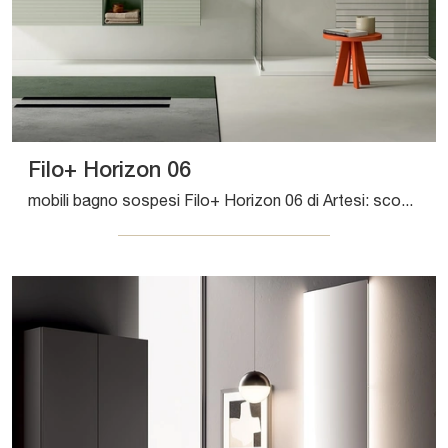
Filo+ Horizon 06
mobili bagno sospesi Filo+ Horizon 06 di Artesi: scopri l'Arredo Bagno in laccato opaco moderno e arreda il tuo bagno.