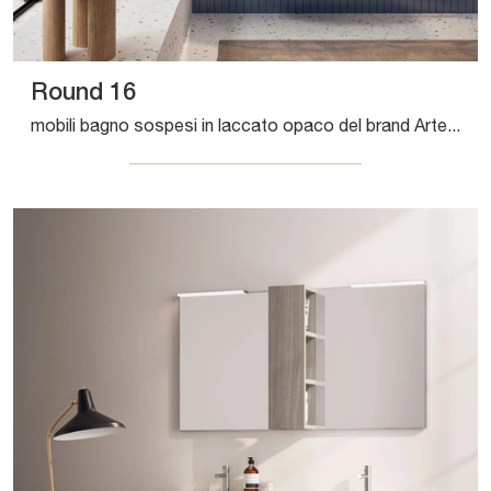
Round 16
mobili bagno sospesi in laccato opaco del brand Artesi: clicca e scopri l'arredo bagno moderno Round 16 per il bagno di casa.