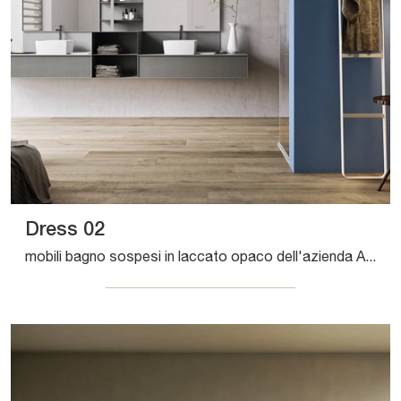
Dress 02
mobili bagno sospesi in laccato opaco dell'azienda Artesi: clicca e scopri l'arredo bagno moderno Dress 02 per il tuo bagno.