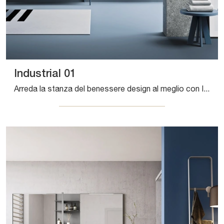
Industrial 01
Arreda la stanza del benessere design al meglio con Industrial 01, mobili bagno a terra e oggetti in laccato opaco di Artesi.