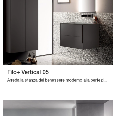
Filo+ Vertical 05
Arreda la stanza del benessere moderno alla perfezione con Filo+ Vertical 05, mobili bagno sospesi e oggetti in laccato opaco di Artesi.