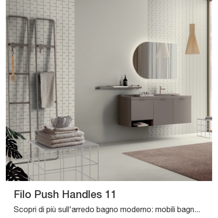
Filo Push Handles 11
Scopri di più sull'arredo bagno moderno: mobili bagno sospesi in laccato opaco come il modello Filo Push Handles 11 di Artesi ti attendono.