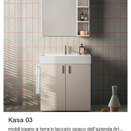
Kasa 03
mobili bagno a terra in laccato opaco dell'azienda Artesi: clicca e scopri l'arredo bagno classico Kasa 03 per la stanza del benessere.