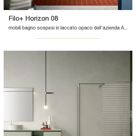
Filo+ Horizon 08
mobili bagno sospesi in laccato opaco dell'azienda Artesi: clicca e scopri l'arredo bagno moderno Filo+ Horizon 08 per il bagno di casa.