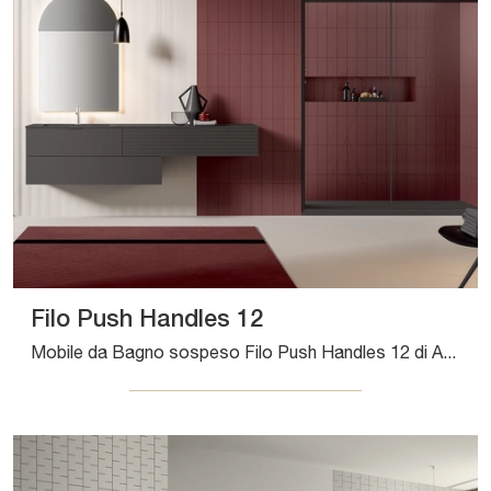
Filo Push Handles 12
Mobile da Bagno sospeso Filo Push Handles 12 di Artesi: clicca e ottieni informazioni su mobili bagno sospesi in laccato opaco e elementi accessori ...