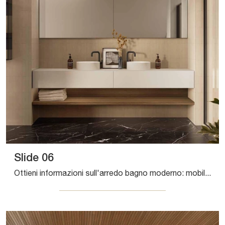
Slide 06
Ottieni informazioni sull'arredo bagno moderno: mobili bagno sospesi in laccato opaco come il modello Slide 06 di Artesi ti aspettano.