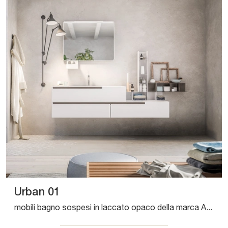
Urban 01
mobili bagno sospesi in laccato opaco della marca Artesi: clicca e scopri l'arredo bagno moderno Urban 01 per il tuo bagno.