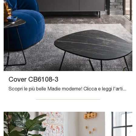
Cover CB6108-3
Scopri le più belle Madie moderne! Clicca e leggi l'articolo: mobile soggiorno Cover CB6108-3 in laccato opaco, soluzione pratica e sofisticata.