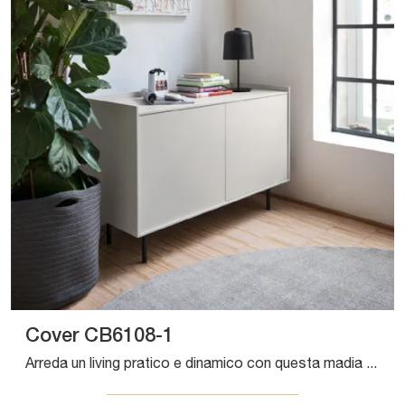
Cover CB6108-1
Arreda un living pratico e dinamico con questa madia Cover CB6108-1 di Connubia: scopri le più esclusive Madie in laccato opaco.