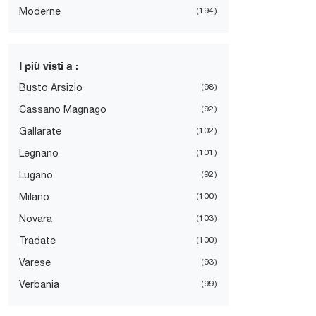
Moderne
194
I più visti a :
Busto Arsizio
98
Cassano Magnago
92
Gallarate
102
Legnano
101
Lugano
92
Milano
100
Novara
103
Tradate
100
Varese
93
Verbania
99