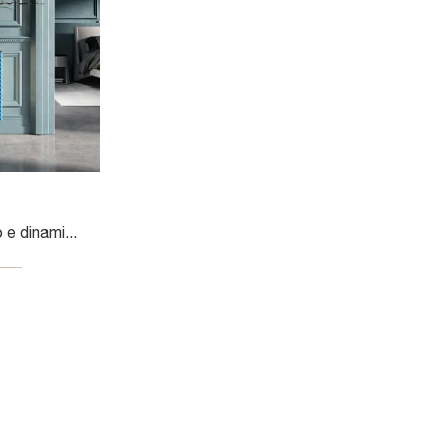
Arreda un soggiorno pratico e dinamico con questa madia Absolut di Cattelan Italia: scopri le più esclusive Madie in materico.