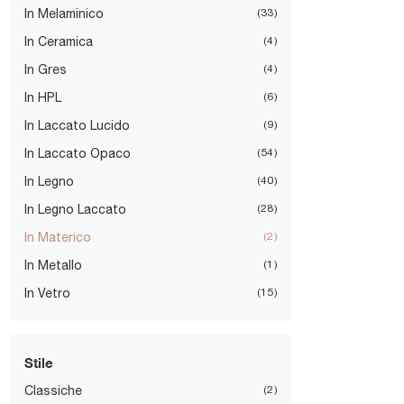
In Melaminico
33
In Ceramica
4
In Gres
4
In HPL
6
In Laccato Lucido
9
In Laccato Opaco
54
In Legno
40
In Legno Laccato
28
In Materico
2
In Metallo
1
In Vetro
15
Stile
Classiche
2