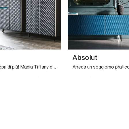
Absolut
Clicca e scopri di più! Madia Tiffany di Cattelan Italia in materico: ti aspetta per arricchire le tue stanze moderne.