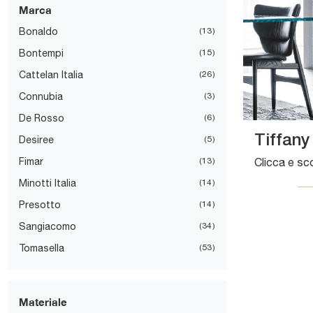
Marca
Bonaldo
13
Bontempi
15
Cattelan Italia
26
Connubia
3
De Rosso
6
Tiffany
Desiree
5
Fimar
13
Minotti Italia
14
Presotto
14
Sangiacomo
34
Tomasella
53
Materiale