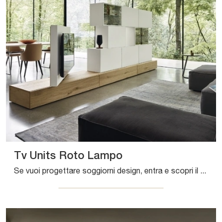
Tv Units Roto Lampo
Se vuoi progettare soggiorni design, entra e scopri il mobile porta tv Tv Units Roto Lampo dell'azienda Sangiacomo, fatto in legno