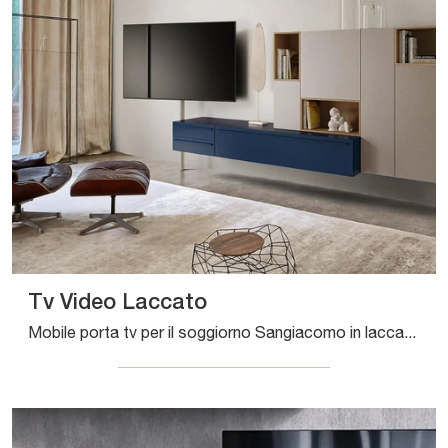
Tv Video Laccato
Mobile porta tv per il soggiorno Sangiacomo in laccato opaco: clicca e ottieni informazioni sul modello Tv Video Laccato, ideale per spazi moderni.