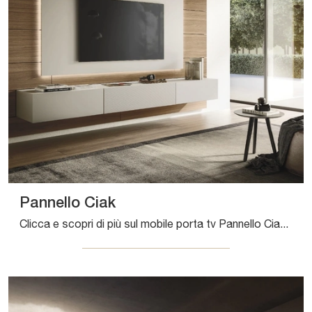
Pannello Ciak
Clicca e scopri di più sul mobile porta tv Pannello Ciak di Sangiacomo: realizzato in laccato opaco, è il prodotto perfetto per spazi design.