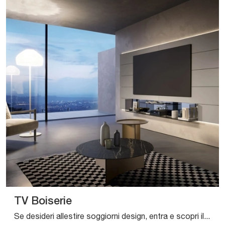
TV Boiserie
Se desideri allestire soggiorni design, entra e scopri il mobile porta tv TV Boiserie dell'azienda Sangiacomo, prodotto in laccato opaco