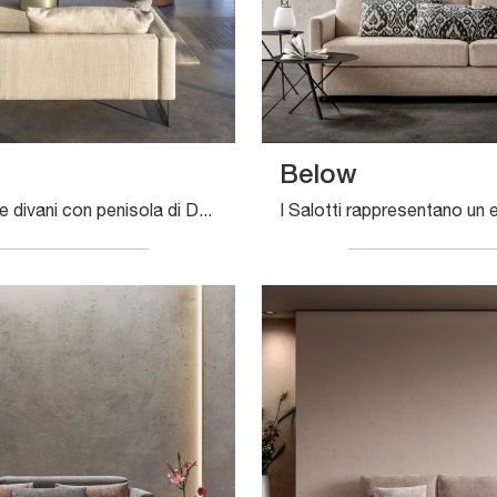
Below
Con salotti e divani con penisola di Desirèe come il modello Arlon in tessuto, potrai completare il tuo progetto d'arredo.