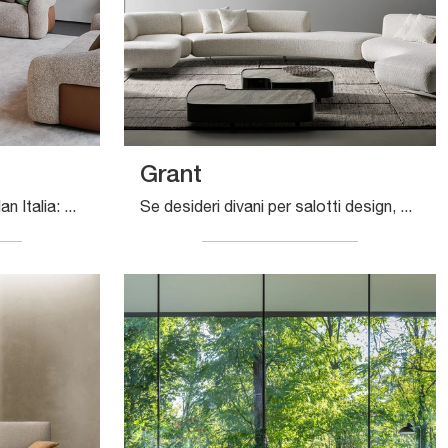
Grant
Salotti e divani lineari Cattelan Italia: ecco a te il modello Baldwin in tessuto per valorizzare il living.
Se desideri divani per salotti design, clicca e leggi di più sul modello Grant in tessuto della firma Bonaldo.