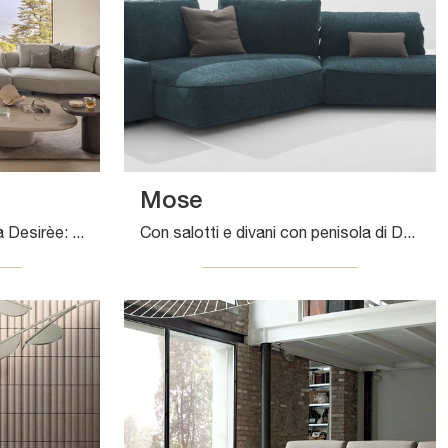
Mose
Salotti e divani con penisola Desirèe: ti offriamo il modello Homan in tessuto per valorizzare il soggiorno.
Con salotti e divani con penisola di Desirèe come il modello Mose in tessuto, potrai ultimare il tuo progetto d'arredo.