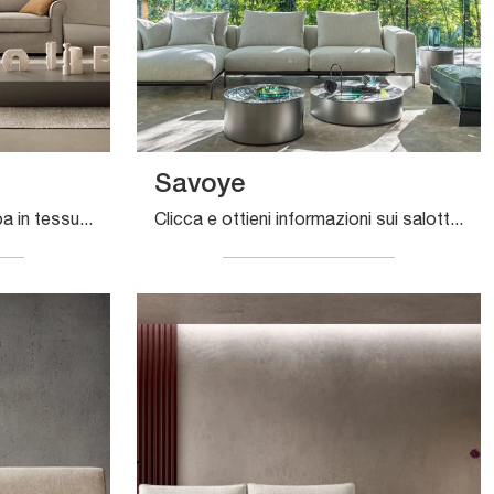
Savoye
Cerchi salotti e divani Samoa in tessuto? Clicca e scopri di più sul modello Love per spazi classici.
Clicca e ottieni informazioni sui salotti moderni di Desirèe! Differenti modelli di divani, come Savoye, ti aspettano.