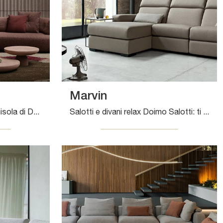
Marvin
Con salotti e divani con penisola di Doimo Salotti come il modello Lotus in tessuto, potrai completare il tuo concept d'arredo.
Salotti e divani relax Doimo Salotti: ti offriamo il modello Marvin in tessuto per valorizzare la zona giorno.