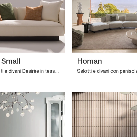
Small
Homan
Cerchi salotti e divani Desirèe in tessuto? Clicca e ottieni informazioni sul modello Homan Small per spazi moderni.