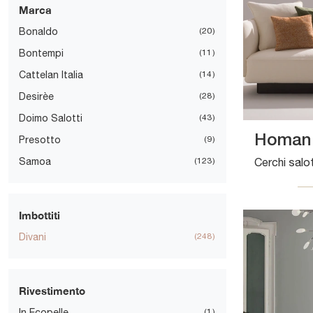
Marca
Bonaldo
20
Bontempi
11
Cattelan Italia
14
Desirèe
28
Doimo Salotti
43
Homan 
Presotto
9
Samoa
123
Imbottiti
Divani
248
Rivestimento
In Ecopelle
1