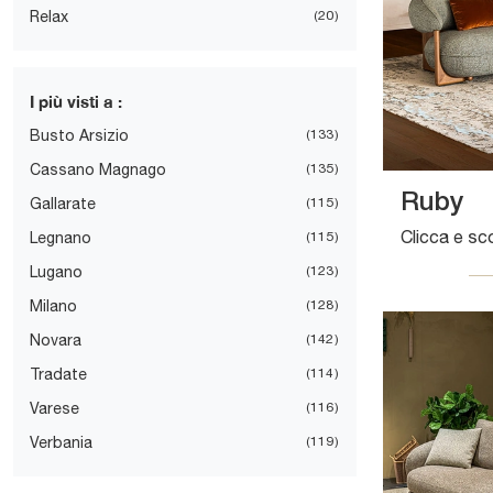
Relax
20
I più visti a :
Busto Arsizio
133
Cassano Magnago
135
Ruby
Gallarate
115
Legnano
115
Lugano
123
Milano
128
Novara
142
Tradate
114
Varese
116
Verbania
119