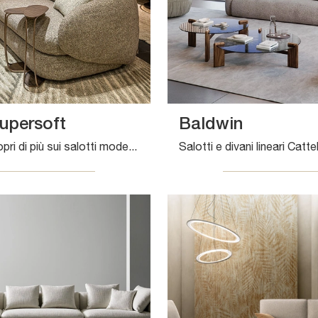
upersoft
Baldwin
Clicca e scopri di più sui salotti moderni di Cattelan Italia! Molteplici modelli di divani, come Craig Supersoft, ti attendono.