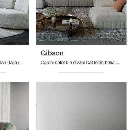
Gibson
Cerchi salotti e divani Cattelan Italia in tessuto? Clicca e ottieni informazioni sul modello Murphy per spazi design.
Cerchi salotti e divani Cattelan Italia in tessuto? Clicca e scopri di più sul modello Gibson per spazi design.