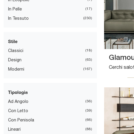
In Pelle
17
In Tessuto
230
Stile
Classici
18
Glamou
Design
63
Moderni
167
Tipologia
Ad Angolo
36
Con Letto
39
Con Penisola
66
Lineari
88