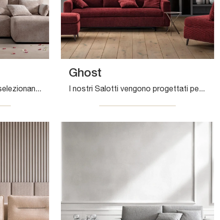
Ghost
Completare il proprio living selezionando abbinamenti di stile, cromie e accessori è essenziale: con i Salotti Samoa potrai creare il progetto ...
I nostri Salotti vengono progettati per essere abbinati a accessori di ogni tipo, come tavolini, lampade e piantane oppure in combinazione con ...