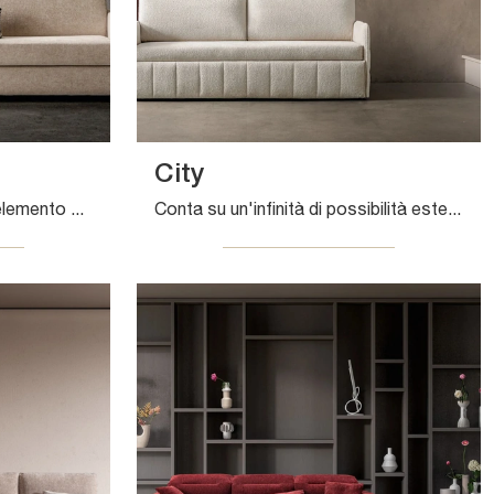
City
I Salotti rappresentano un elemento del soggiorno veramente imprescindibile, da arredare attentamente posizionando divani, poltrone e pouf.
Conta su un'infinità di possibilità estetiche, dalle cromie alle finiture, dalle dimensioni alle conformazioni: i modelli lineari ti aspettano.