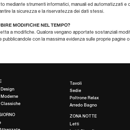
nto mediante strumenti informatici, manuali ed automatizzati e c
tire la sicurezza e la riservatezza dei dati stessi.
SUBIRE MODIFICHE NEL TEMPO?
a a modifiche. Qualora vengano apportate sostanziali modifiche a
te pubblicandole con la massima evidenza sulle proprie pagine o t
E
Tavoli
 Design
Sedie
 Moderne
Poltrone Relax
 Classiche
Arredo Bagno
GIORNO
ZONA NOTTE
e
Letti