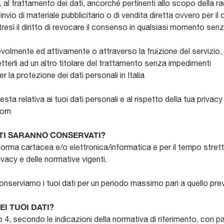
imi, al trattamento dei dati, ancorché pertinenti allo scopo della 
 invio di materiale pubblicitario o di vendita diretta ovvero per 
sì il diritto di revocare il consenso in qualsiasi momento senz
apevolmente ed attivamente o attraverso la fruizione del servizio
tterli ad un altro titolare del trattamento senza impedimenti
 la protezione dei dati personali in Italia
esta relativa ai tuoi dati personali e al rispetto della tua priv
.com
ATI SARANNO CONSERVATI?
 forma cartacea e/o elettronica/informatica e per il tempo str
privacy e delle normative vigenti.
 conserviamo i tuoi dati per un periodo massimo pari a quello prev
I TUOI DATI?
to 4, secondo le indicazioni della normativa di riferimento, con p