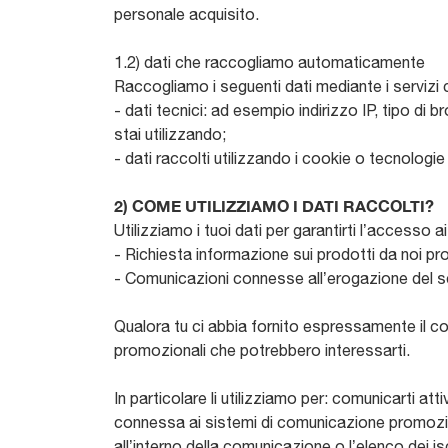
personale acquisito.
1.2) dati che raccogliamo automaticamente
Raccogliamo i seguenti dati mediante i servizi ch
- dati tecnici: ad esempio indirizzo IP, tipo di 
stai utilizzando;
- dati raccolti utilizzando i cookie o tecnologie s
2) COME UTILIZZIAMO I DATI RACCOLTI?
Utilizziamo i tuoi dati per garantirti l’accesso ai
- Richiesta informazione sui prodotti da noi pr
- Comunicazioni connesse all’erogazione del s
Qualora tu ci abbia fornito espressamente il cons
promozionali che potrebbero interessarti.
In particolare li utilizziamo per: comunicarti att
connessa ai sistemi di comunicazione promoziona
all’interno della comunicazione o l’elenco dei isc