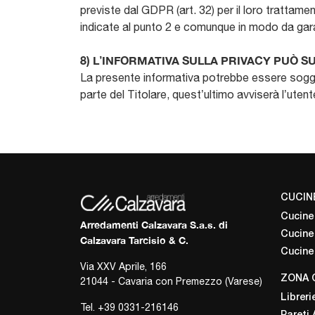
previste dal GDPR (art. 32) per il loro trattame
indicate al punto 2 e comunque in modo da garan
8) L’INFORMATIVA SULLA PRIVACY PUÒ 
La presente informativa potrebbe essere soggett
parte del Titolare, quest’ultimo avviserà l’uten
CUCIN
Cucine
Arredamenti Calzavara S.a.s. di
Cucine
Calzavara Tarcisio & C.
Cucine
Via XXV Aprile, 166
ZONA 
21044 - Cavaria con Premezzo (Varese)
Libreri
Tel.
+39 0331-216146