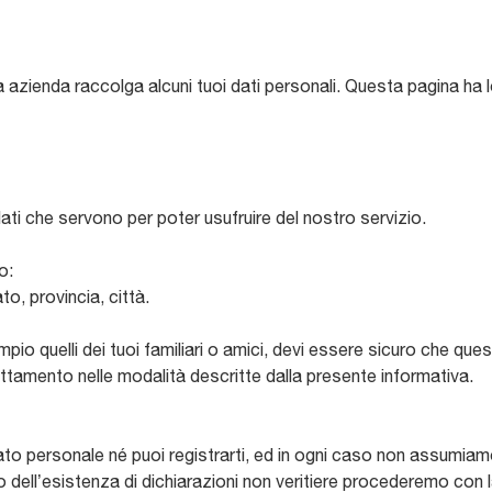
ra azienda raccolga alcuni tuoi dati personali. Questa pagina ha l
i dati che servono per poter usufruire del nostro servizio.
o:
o, provincia, città.
mpio quelli dei tuoi familiari o amici, devi essere sicuro che q
attamento nelle modalità descritte dalla presente informativa.
dato personale né puoi registrarti, ed in ogni caso non assumiamo
 dell’esistenza di dichiarazioni non veritiere procederemo con 