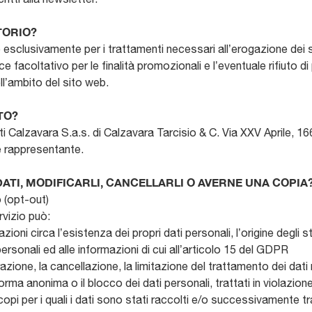
TORIO?
 esclusivamente per i trattamenti necessari all’erogazione dei ser
vece facoltativo per le finalità promozionali e l’eventuale rifiut
ll’ambito del sito web.
TO?
nti Calzavara S.a.s. di Calzavara Tarcisio & C. Via XXV Aprile,
e rappresentante.
DATI, MODIFICARLI, CANCELLARLI O AVERNE UNA COPIA
 (opt-out)
rvizio può:
ioni circa l’esistenza dei propri dati personali, l’origine degli st
ersonali ed alle informazioni di cui all’articolo 15 del GDPR
grazione, la cancellazione, la limitazione del trattamento dei dati
rma anonima o il blocco dei dati personali, trattati in violazione
opi per i quali i dati sono stati raccolti e/o successivamente tr