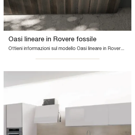
Oasi lineare in Rovere fossile
Ottieni informazioni sul modello Oasi lineare in Rovere fossile di Aran: arreda la zona cucina con la soluzione in legno che fa al caso tuo.