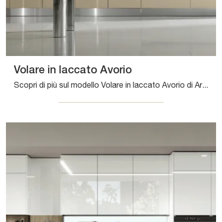
Volare in laccato Avorio
Scopri di più sul modello Volare in laccato Avorio di Aran: arreda la zona cucina con la soluzione in laccato lucido che fa per te.