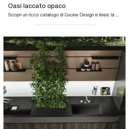
Oasi laccato opaco
Scopri un ricco catalogo di Cucine Design in linea: la cucina Oasi laccato opaco Aran è oggi disponibile in laccato opaco!