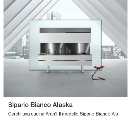
Sipario Bianco Alaska
Cerchi una cucina Aran? Il modello Sipario Bianco Alaska in HPL ti sta aspettando nel nostro negozio di Cucine Design in linea.