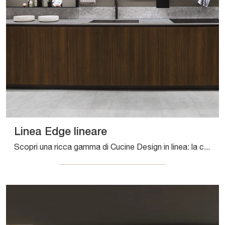
Linea Edge lineare
Scopri una ricca gamma di Cucine Design in linea: la cucina Linea Edge lineare Composit è oggi disponibile in laminato!