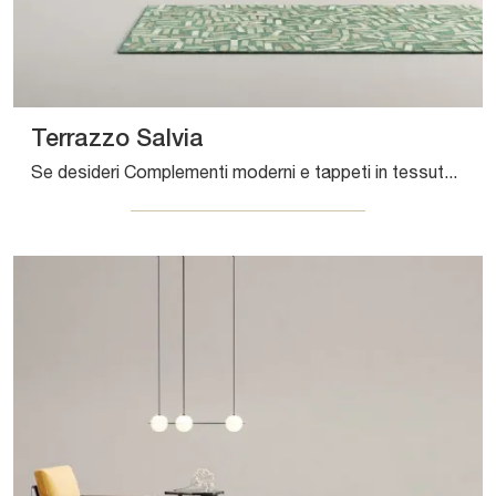
Terrazzo Salvia
Se desideri Complementi moderni e tappeti in tessuto scopri di più sul modello Terrazzo Salvia dell'azienda Sirecom.