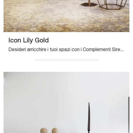
Icon Lily Gold
Desideri arricchire i tuoi spazi con i Complementi Sirecom? Ti presentiamo diversi modelli di tappeti in tessuto come Icon Lily Gold.