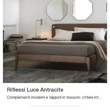
Riflessi Luce Antracite
Complementi moderni e tappeti in tessuto: ottieni informazioni sul modello Riflessi Luce Antracite di Sirecom e potrai impreziosire i tuoi locali.