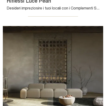
Riflessi Luce Pearl
Desideri impreziosire i tuoi locali con i Complementi Sirecom? Ecco qui differenti modelli di tappeti in tessuto come Riflessi Luce Pearl.