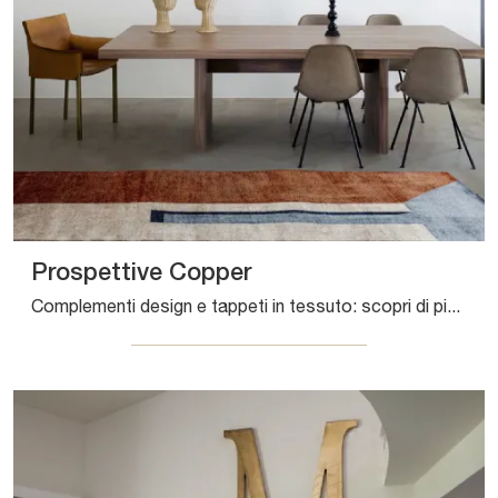
Prospettive Copper
Complementi design e tappeti in tessuto: scopri di più sul modello Prospettive Copper di Sirecom e potrai arricchire i tuoi locali.