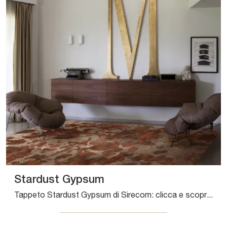
Stardust Gypsum
Tappeto Stardust Gypsum di Sirecom: clicca e scopri di più sui Complementi e tappeti design in tessuto del rinomato brand!