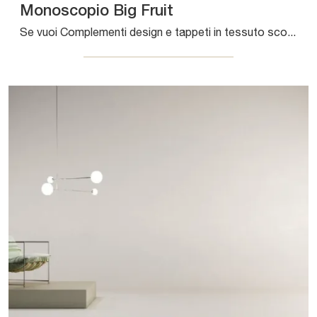
Monoscopio Big Fruit
Se vuoi Complementi design e tappeti in tessuto scopri di più sul modello Monoscopio Big Fruit della firma Sirecom.