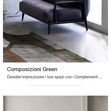
Composizioni Green
Desideri impreziosire i tuoi spazi con i Complementi Sirecom? Ti presentiamo vari modelli di tappeti in tessuto come Composizioni Green.