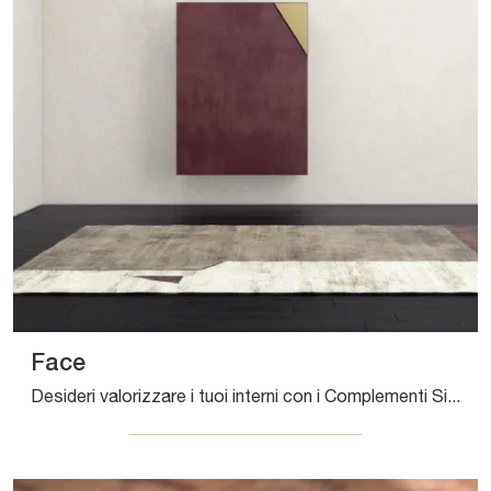
Face
Desideri valorizzare i tuoi interni con i Complementi Sirecom? Ti presentiamo diversi modelli di tappeti in tessuto come Face.