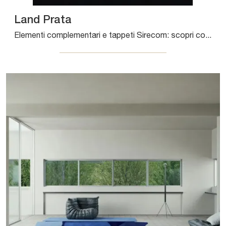
Land Prata
Elementi complementari e tappeti Sirecom: scopri come arricchire i tuoi interni moderni con il modello Land Prata.