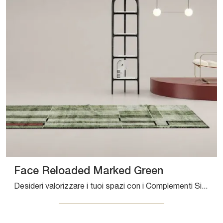
Face Reloaded Marked Green
Desideri valorizzare i tuoi spazi con i Complementi Sirecom? Ecco qui vari modelli di tappeti in tessuto come Face Reloaded Marked Green.