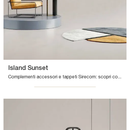
Island Sunset
Complementi accessori e tappeti Sirecom: scopri come arricchire i tuoi spazi design con il modello Island Sunset.