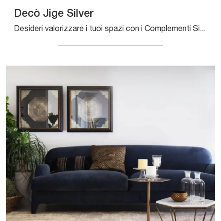
Decò Jige Silver
Desideri valorizzare i tuoi spazi con i Complementi Sirecom? Ti presentiamo diversi modelli di tappeti in tessuto come Decò Jige Silver.