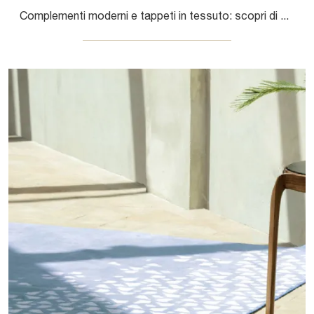
Complementi moderni e tappeti in tessuto: scopri di più sul modello Decò di Sirecom e potrai valorizzare i tuoi locali.