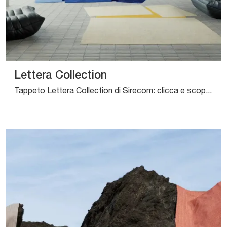
Lettera Collection
Tappeto Lettera Collection di Sirecom: clicca e scopri di più sui Complementi e tappeti design in tessuto del noto e rinomato marchio!