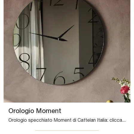
Orologio Moment
Orologio specchiato Moment di Cattelan Italia: clicca e ottieni informazioni sui Complementi e orologi design in vetro del noto e conosciuto brand!