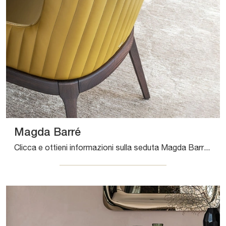
Magda Barré
Clicca e ottieni informazioni sulla seduta Magda Barré di Cattelan Italia in pelle: le più originali Sedie fisse moderne ti attendono.