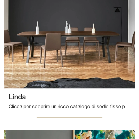
Linda
Clicca per scoprire un ricco catalogo di sedie fisse per stanze moderne: il modello Linda di Sangiacomo ti sta aspettando!