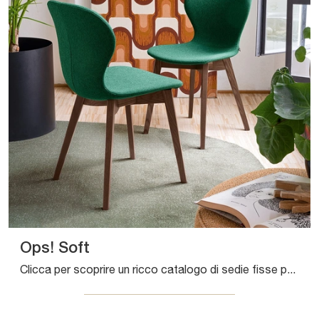
Ops! Soft
Clicca per scoprire un ricco catalogo di sedie fisse per stanze moderne: il modello Ops! Soft di Connubia ti attende!