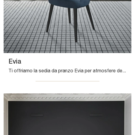
Evia
Ti offriamo la sedia da pranzo Evia per atmosfere design, tra le più belle Sedie fisse di Presotto.