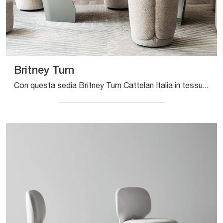
Britney Turn
Con questa sedia Britney Turn Cattelan Italia in tessuto, una delle nostre sedute fisse design, potrai impreziosire i tuoi locali.