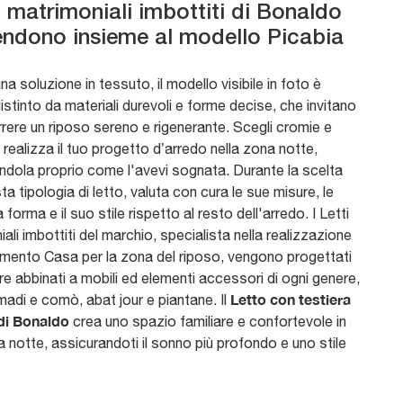
ti matrimoniali imbottiti di Bonaldo
tendono insieme al modello Picabia
na soluzione in tessuto, il modello visibile in foto è
stinto da materiali durevoli e forme decise, che invitano
rere un riposo sereno e rigenerante. Scegli cromie e
 realizza il tuo progetto d’arredo nella zona notte,
ndola proprio come l'avevi sognata. Durante la scelta
sta tipologia di letto, valuta con cura le sue misure, le
la forma e il suo stile rispetto al resto dell'arredo. I Letti
ali imbottiti del marchio, specialista nella realizzazione
amento Casa per la zona del riposo, vengono progettati
e abbinati a mobili ed elementi accessori di ogni genere,
Letto con testiera
adi e comò, abat jour e piantane. Il
di Bonaldo
crea uno spazio familiare e confortevole in
 notte, assicurandoti il sonno più profondo e uno stile