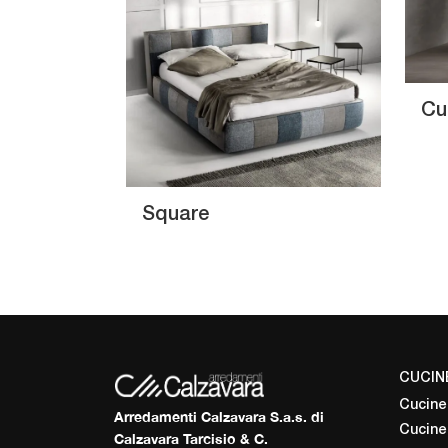
Cu
Square
CUCIN
Cucine
Arredamenti Calzavara S.a.s. di
Cucine
Calzavara Tarcisio & C.