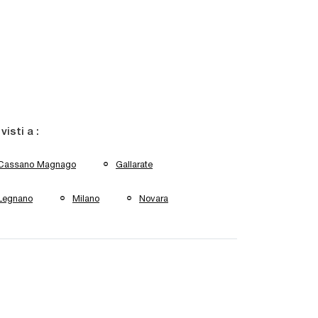
 visti a :
Cassano Magnago
Gallarate
Legnano
Milano
Novara