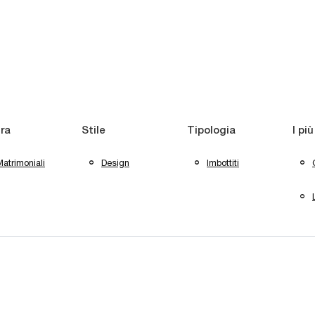
ra
Stile
Tipologia
I più
atrimoniali
Design
Imbottiti