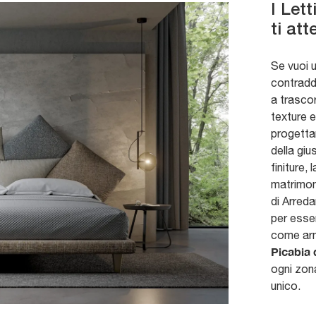
I Let
ti at
Se vuoi u
contraddi
a trascor
texture e
progetta
della giu
finiture, 
matrimoni
di Arred
per esser
come arm
Picabia 
ogni zona
unico.