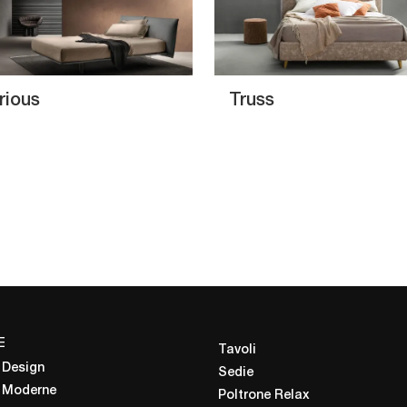
rious
Truss
E
Tavoli
 Design
Sedie
 Moderne
Poltrone Relax