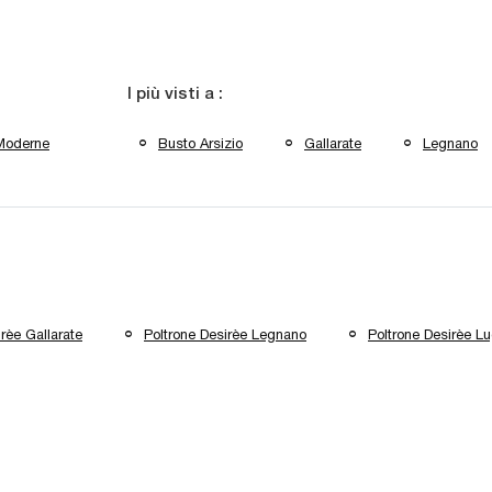
I più visti a :
Moderne
Busto Arsizio
Gallarate
Legnano
rèe Gallarate
Poltrone Desirèe Legnano
Poltrone Desirèe L