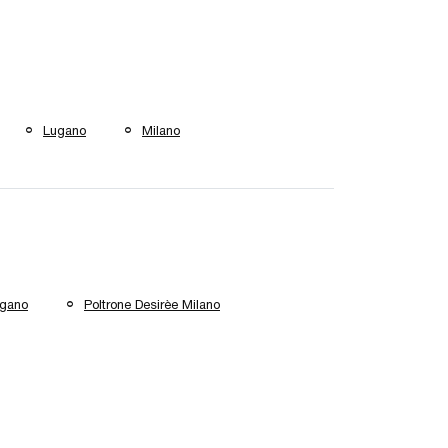
Lugano
Milano
ugano
Poltrone Desirèe Milano