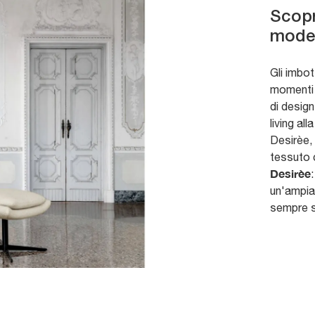
Scopri
model
Gli imbot
momenti d
di design
living al
Desirèe, 
tessuto 
Desirèe
un'ampia 
sempre 