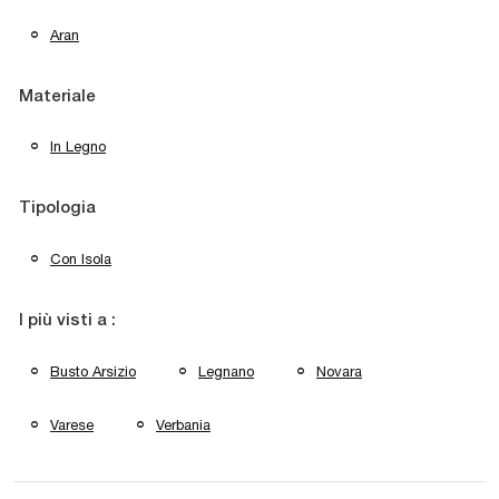
Aran
Materiale
In Legno
Tipologia
Con Isola
I più visti a :
Busto Arsizio
Legnano
Novara
Varese
Verbania