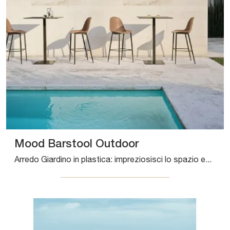
Mood Barstool Outdoor
Arredo Giardino in plastica: impreziosisci lo spazio esterno con tante opzioni di sgabelli da giardino della marca Bontempi.