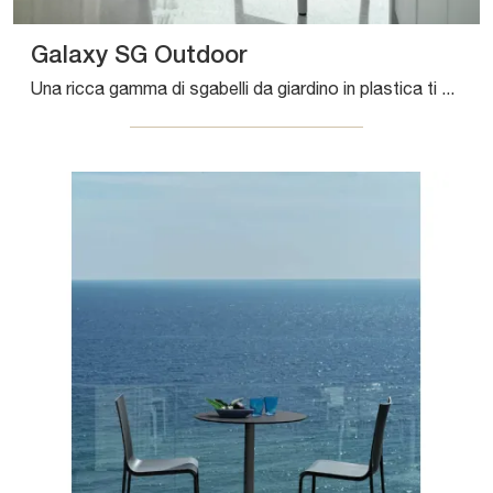
Galaxy SG Outdoor
Una ricca gamma di sgabelli da giardino in plastica ti aspetta nel nostro punto vendita: clicca e scopri il modello Galaxy SG Outdoor di Bontempi.