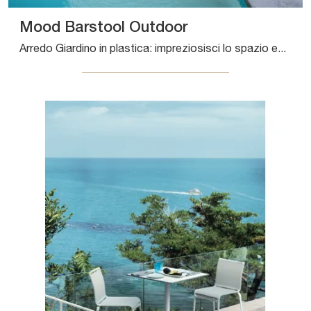
Mood Barstool Outdoor
Arredo Giardino in plastica: impreziosisci lo spazio esterno con tante opzioni di sgabelli da giardino della marca Bontempi.