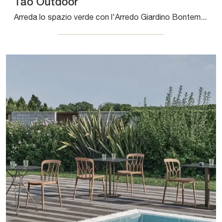
Tao Outdoor
Arreda lo spazio verde con l'Arredo Giardino Bontempi! Set e tavolini da giardino in metallo, come il modello Tao Outdoor, ti attendono!