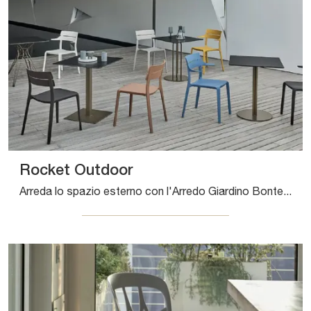
Rocket Outdoor
Arreda lo spazio esterno con l'Arredo Giardino Bontempi! Set e sedie da giardino in plastica, come il modello Rocket Outdoor, ti aspettano!