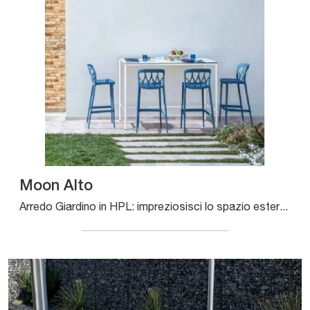
Moon Alto
Arredo Giardino in HPL: impreziosisci lo spazio esterno con svariate offerte di tavoli da giardino del brand Bontempi.