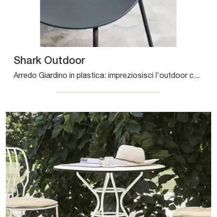
Shark Outdoor
Arredo Giardino in plastica: impreziosisci l'outdoor con tante opzioni di sedie da giardino della firma Bontempi.