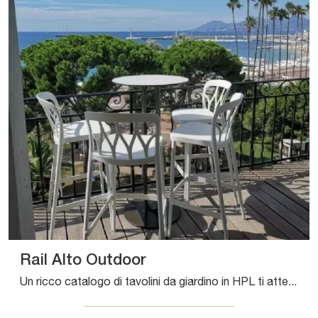
Rail Alto Outdoor
Un ricco catalogo di tavolini da giardino in HPL ti attende in negozio: clicca e scopri il modello Rail Alto Outdoor di Bontempi.