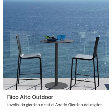
Rico Alto Outdoor
tavolini da giardino e set di Arredo Giardino dei migliori brand: ottieni informazioni sul modello Rico Alto Outdoor di Bontempi, clicca subito!