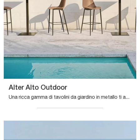
Alter Alto Outdoor
Una ricca gamma di tavolini da giardino in metallo ti aspetta nel nostro showroom: clicca e scopri il modello Alter Alto Outdoor di Bontempi.