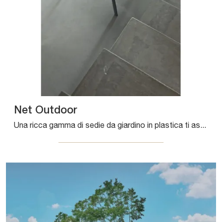
Net Outdoor
Una ricca gamma di sedie da giardino in plastica ti aspetta nel nostro punto vendita: clicca e scopri il modello Net Outdoor di Bontempi.