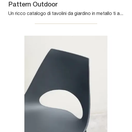
Pattern Outdoor
Un ricco catalogo di tavolini da giardino in metallo ti aspetta nel nostro showroom: clicca e scopri il modello Pattern Outdoor di Bontempi.