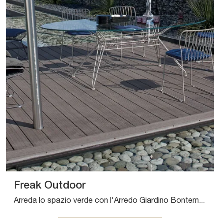
Freak Outdoor
Arreda lo spazio verde con l'Arredo Giardino Bontempi! Set e sedie da giardino in metallo, come il modello Freak Outdoor, ti attendono!