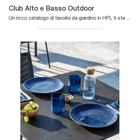
Club Alto e Basso Outdoor
Un ricco catalogo di tavolini da giardino in HPL ti sta aspettando nel nostro showroom: clicca e scopri il modello Club Alto e Basso Outdoor di ...