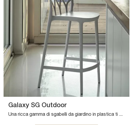
Galaxy SG Outdoor
Una ricca gamma di sgabelli da giardino in plastica ti aspetta nel nostro punto vendita: clicca e scopri il modello Galaxy SG Outdoor di Bontempi.