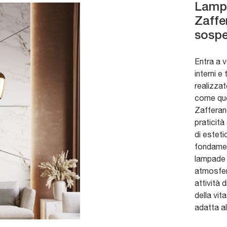
Lampa
Zaffe
sospe
Entra a 
interni e
realizzat
come que
Zafferano
praticità
di estet
fondamen
lampade 
atmosfer
attività 
della vit
adatta al