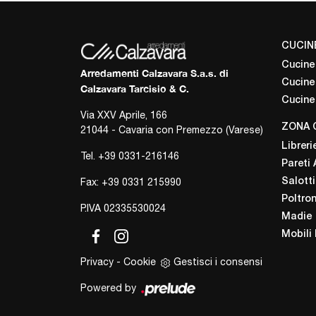
CUCIN
Cucine
Arredamenti Calzavara S.a.s. di
Cucine
Calzavara Tarcisio & C.
Cucine
Via XXV Aprile, 166
ZONA 
21044 - Cavaria con Premezzo (Varese)
Libreri
Tel.
+39 0331-216146
Pareti 
Fax: +39 0331 215990
Salotti
Poltro
P.IVA 02335530024
Madie
Mobili
Privacy
-
Cookie
Gestisci i consensi
Powered by