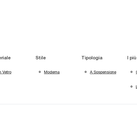
riale
Stile
Tipologia
I più
n Vetro
Moderna
A Sospensione