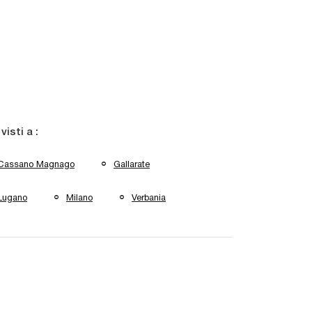
 visti a :
Cassano Magnago
Gallarate
Lugano
Milano
Verbania