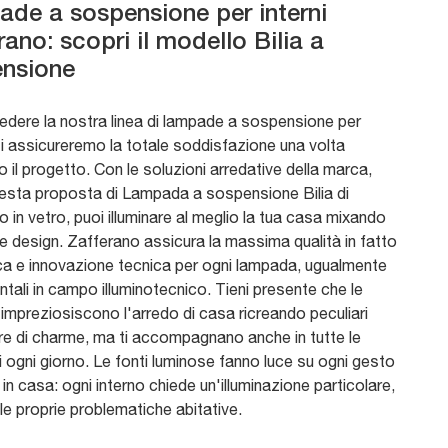
de a sospensione per interni
rano: scopri il modello Bilia a
nsione
vedere la nostra linea di lampade a sospensione per
 ti assicureremo la totale soddisfazione una volta
o il progetto. Con le soluzioni arredative della marca,
sta proposta di Lampada a sospensione Bilia di
 in vetro, puoi illuminare al meglio la tua casa mixando
 e design. Zafferano assicura la massima qualità in fatto
ica e innovazione tecnica per ogni lampada, ugualmente
tali in campo illuminotecnico. Tieni presente che le
impreziosiscono l'arredo di casa ricreando peculiari
e di charme, ma ti accompagnano anche in tutte le
di ogni giorno. Le fonti luminose fanno luce su ogni gesto
a in casa: ogni interno chiede un'illuminazione particolare,
le proprie problematiche abitative.