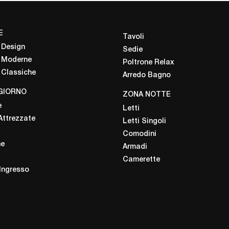
E
Tavoli
 Design
Sedie
 Moderne
Poltrone Relax
 Classiche
Arredo Bagno
GIORNO
ZONA NOTTE
e
Letti
Attrezzate
Letti Singoli
Comodini
ne
Armadi
Camerette
 Ingresso