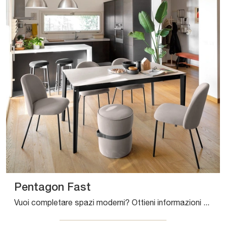
Pentagon Fast
Vuoi completare spazi moderni? Ottieni informazioni sui tavoli moderni allungabili: il modello da cucina Pentagon Fast ti attende.