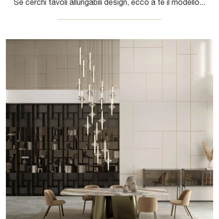
Se cerchi tavoli allungabili design, ecco a te il modello da pranzo in gres Bach Allungabile della marca Bontempi.