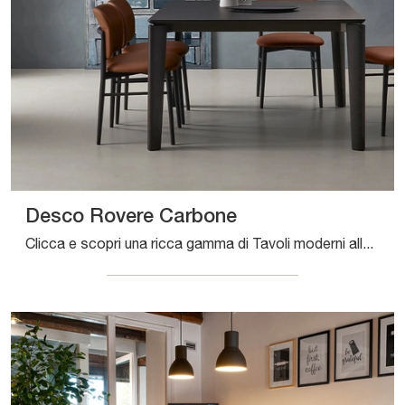
Desco Rovere Carbone
Clicca e scopri una ricca gamma di Tavoli moderni allungabili da pranzo! Il modello Desco Rovere Carbone di Sangiacomo ti sta aspettando.