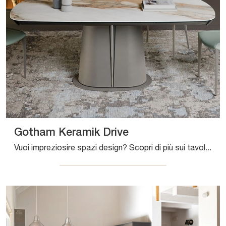
Gotham Keramik Drive
Vuoi impreziosire spazi design? Scopri di più sui tavoli design allungabili: il modello da pranzo Gotham Keramik Drive ti aspetta.