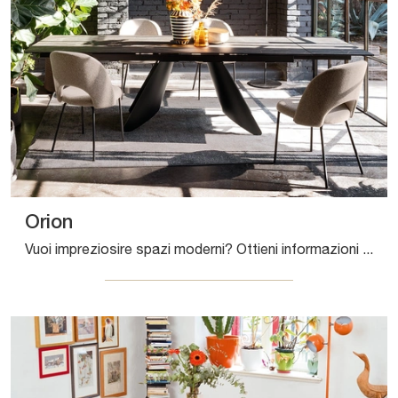
Orion
Vuoi impreziosire spazi moderni? Ottieni informazioni sui tavoli moderni allungabili: il modello da pranzo Orion ti sta aspettando.