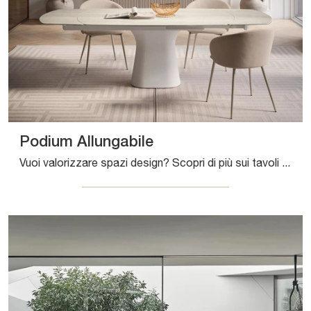
Podium Allungabile
Vuoi valorizzare spazi design? Scopri di più sui tavoli design allungabili: il modello da pranzo Podium Allungabile ti sta aspettando.