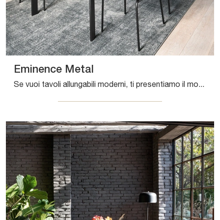
Eminence Metal
Se vuoi tavoli allungabili moderni, ti presentiamo il modello da cucina in melaminico Eminence Metal della marca Connubia.