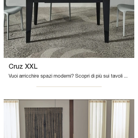
Cruz XXL
Vuoi arricchire spazi moderni? Scopri di più sui tavoli moderni allungabili: il modello da pranzo Cruz XXL ti sta aspettando.