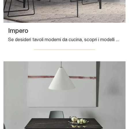
Impero
Se desideri tavoli moderni da cucina, scopri i modelli allungabili di Arredo3: clicca e scopri il modello Impero in laminato.