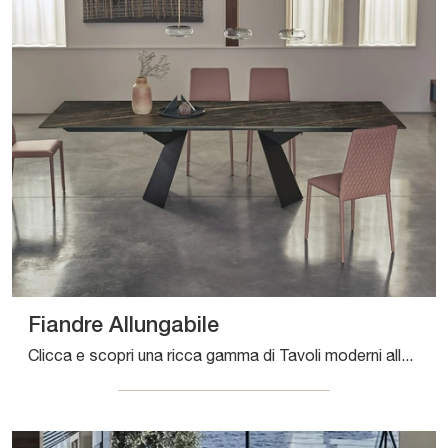
Fiandre Allungabile
Clicca e scopri una ricca gamma di Tavoli moderni allungabili da pranzo! Il modello Fiandre Allungabile di Bontempi ti aspetta.