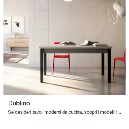
Dublino
Se desideri tavoli moderni da cucina, scopri i modelli fissi di Arredo3: clicca e scopri il modello Dublino in laminato.