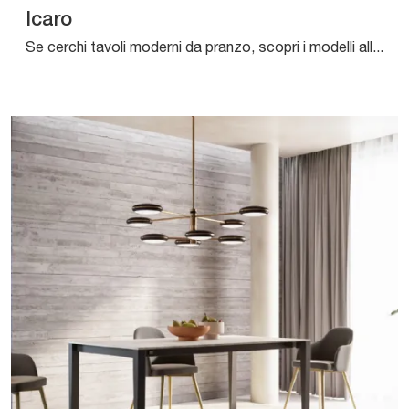
Icaro
Se cerchi tavoli moderni da pranzo, scopri i modelli allungabili di Arredo3: clicca e scopri il modello Icaro in laminato.