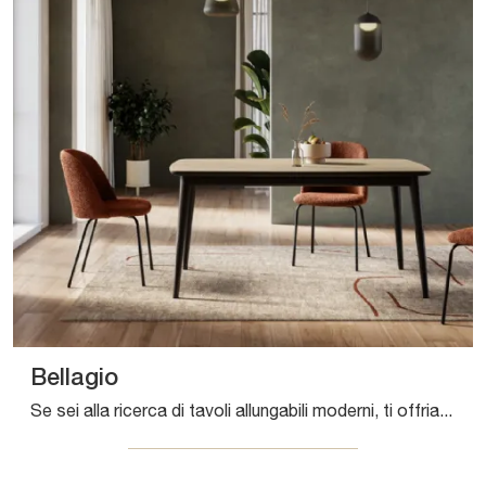
Bellagio
Se sei alla ricerca di tavoli allungabili moderni, ti offriamo il modello da cucina in laminato Bellagio del marchio Arredo3.