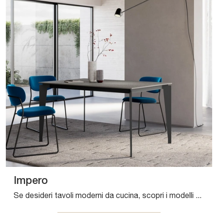
Impero
Se desideri tavoli moderni da cucina, scopri i modelli allungabili di Arredo3: clicca e scopri il modello Impero in laminato.