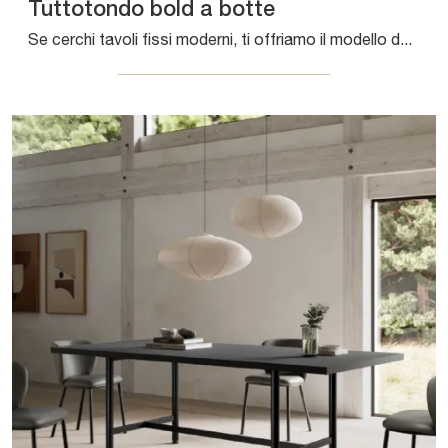
Tuttotondo bold a botte
Se cerchi tavoli fissi moderni, ti offriamo il modello da cucina in laminato Tuttotondo bold a botte della marca Arredo3.