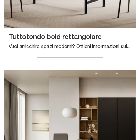
Tuttotondo bold rettangolare
Vuoi arricchire spazi moderni? Ottieni informazioni sui tavoli moderni fissi: il modello da cucina Tuttotondo bold rettangolare ti attende.