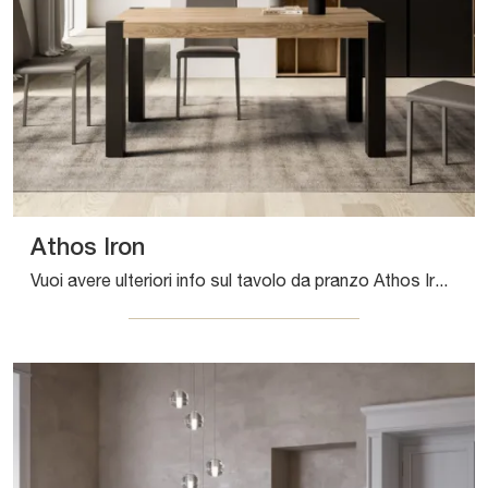
Athos Iron
Vuoi avere ulteriori info sul tavolo da pranzo Athos Iron di Arredo3? Clicca e ottieni informazioni sui modelli allungabili dell'azienda.