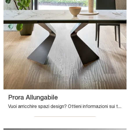
Prora Allungabile
Vuoi arricchire spazi design? Ottieni informazioni sui tavoli design allungabili: il modello da pranzo Prora Allungabile ti attende.