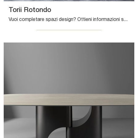
Torii Rotondo
Vuoi completare spazi design? Ottieni informazioni sui tavoli design fissi: il modello da pranzo Torii Rotondo ti aspetta.