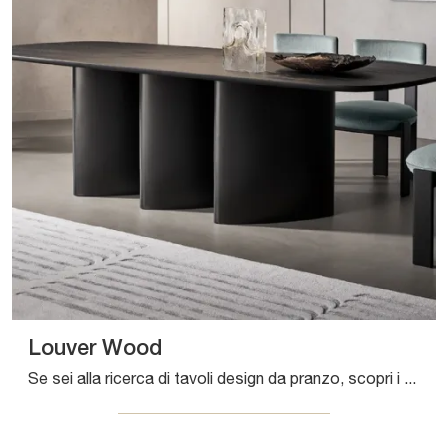
Louver Wood
Se sei alla ricerca di tavoli design da pranzo, scopri i modelli fissi di Bonaldo: clicca e scopri il modello Louver Wood in legno.