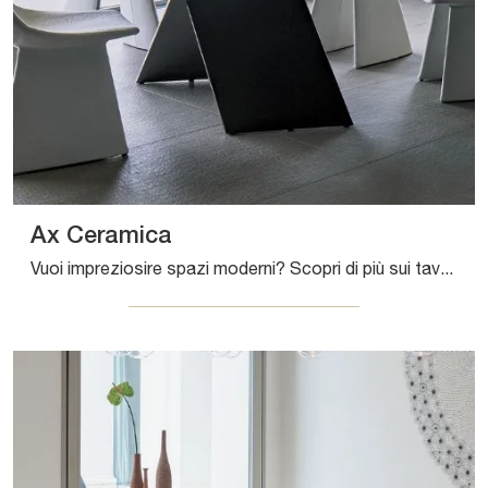
Ax Ceramica
Vuoi impreziosire spazi moderni? Scopri di più sui tavoli moderni fissi: il modello da pranzo Ax Ceramica ti aspetta.