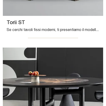
Torii ST
Se cerchi tavoli fissi moderni, ti presentiamo il modello da pranzo in legno Torii ST della marca Bonaldo.