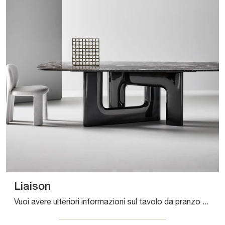
Liaison
Vuoi avere ulteriori informazioni sul tavolo da pranzo Liaison di Bonaldo? Clicca e ottieni informazioni sui modelli fissi della firma.