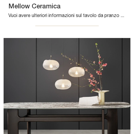
Mellow Ceramica
Vuoi avere ulteriori informazioni sul tavolo da pranzo Mellow Ceramica di Bonaldo? Clicca e ottieni informazioni sui modelli fissi della marca.