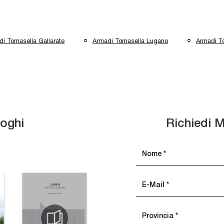
i Tomasella Gallarate
Armadi Tomasella Lugano
Armadi T
loghi
Richiedi M