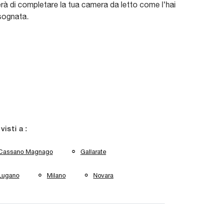
rà di completare la tua camera da letto come l'hai
sognata.
 visti a :
Cassano Magnago
Gallarate
Lugano
Milano
Novara