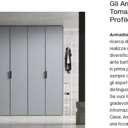
Gli A
Tomas
Profil
Armadio 
ricerca d
realizza
diversifi
ante batt
in prima 
sempre d
gli aspet
distinguo
Se vuoi 
gradevole
infromaz
Casa. Arm
una ricc