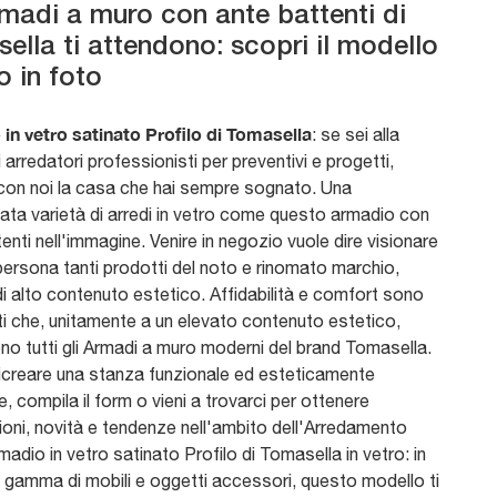
rmadi a muro con ante battenti di
ella ti attendono: scopri il modello
o in foto
in vetro satinato Profilo di Tomasella
: se sei alla
i arredatori professionisti per preventivi e progetti,
 con noi la casa che hai sempre sognato. Una
cata varietà di arredi in vetro come questo armadio con
enti nell'immagine. Venire in negozio vuole dire visionare
persona tanti prodotti del noto e rinomato marchio,
i alto contenuto estetico. Affidabilità e comfort sono
ti che, unitamente a un elevato contenuto estetico,
no tutti gli Armadi a muro moderni del brand Tomasella.
ricreare una stanza funzionale ed esteticamente
, compila il form o vieni a trovarci per ottenere
ioni, novità e tendenze nell'ambito dell'Arredamento
adio in vetro satinato Profilo di Tomasella in vetro: in
a gamma di mobili e oggetti accessori, questo modello ti