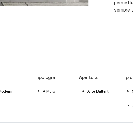
permette
sempre 
Tipologia
Apertura
I più
Moderni
A Muro
Ante Battenti