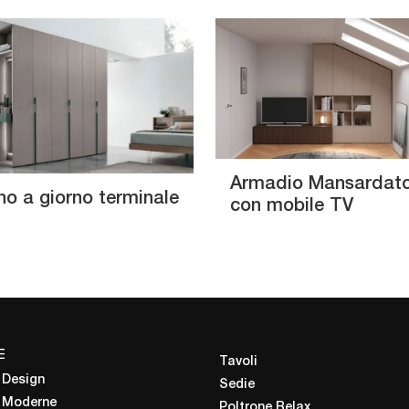
Armadio Mansardat
no a giorno terminale
con mobile TV
E
Tavoli
 Design
Sedie
 Moderne
Poltrone Relax