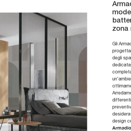
Armad
model
batte
zona 
Gli Arma
progetta
degli spa
dedicata 
completa 
un'ambie
ottimame
Arredamen
different
preventi
desidera
design c
Armadio 