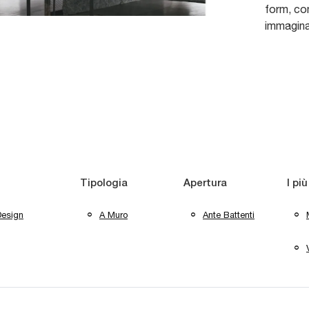
form, con
immagina
Tipologia
Apertura
I più
Design
A Muro
Ante Battenti