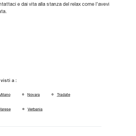
tattaci e dai vita alla stanza del relax come l'avevi
ta.
 visti a :
Milano
Novara
Tradate
Varese
Verbania