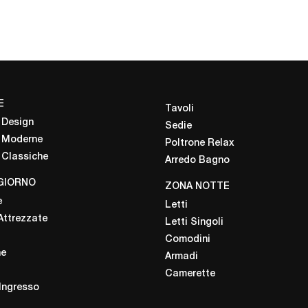
E
Tavoli
 Design
Sedie
 Moderne
Poltrone Relax
 Classiche
Arredo Bagno
GIORNO
ZONA NOTTE
e
Letti
Attrezzate
Letti Singoli
Comodini
ne
Armadi
Camerette
 Ingresso