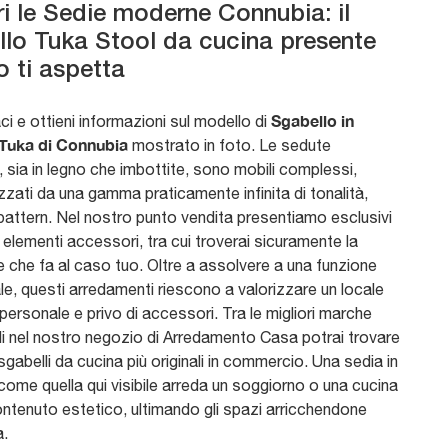
i le Sedie moderne Connubia: il
lo Tuka Stool da cucina presente
o ti aspetta
Sgabello in
i e ottieni informazioni sul modello di
Tuka di Connubia
mostrato in foto. Le sedute
 sia in legno che imbottite, sono mobili complessi,
zzati da una gamma praticamente infinita di tonalità,
pattern. Nel nostro punto vendita presentiamo esclusivi
 elementi accessori, tra cui troverai sicuramente la
e che fa al caso tuo. Oltre a assolvere a una funzione
e, questi arredamenti riescono a valorizzare un locale
ersonale e privo di accessori. Tra le migliori marche
ili nel nostro negozio di Arredamento Casa potrai trovare
sgabelli da cucina più originali in commercio. Una sedia in
ome quella qui visibile arreda un soggiorno o una cucina
ontenuto estetico, ultimando gli spazi arricchendone
a.