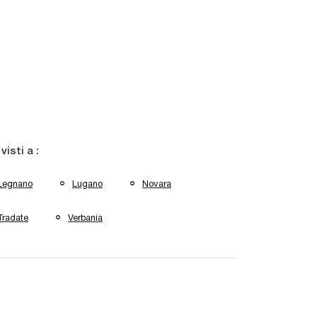
 visti a :
Legnano
Lugano
Novara
Tradate
Verbania