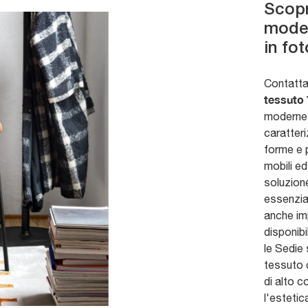
Scopr
model
in fot
Contattac
tessuto 
moderne,
caratteri
forme e 
mobili ed
soluzion
essenzial
anche imp
disponib
le Sedie 
tessuto c
di alto c
l'estetic