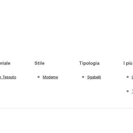
riale
Stile
Tipologia
I più
n Tessuto
Moderne
Sgabelli