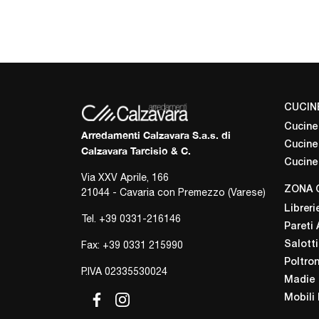
CUCIN
Cucine
Arredamenti Calzavara S.a.s. di
Cucine
Calzavara Tarcisio & C.
Cucine
Via XXV Aprile, 166
ZONA 
21044 - Cavaria con Premezzo (Varese)
Libreri
Tel.
+39 0331-216146
Pareti 
Fax: +39 0331 215990
Salotti
Poltro
P.IVA 02335530024
Madie
Mobili