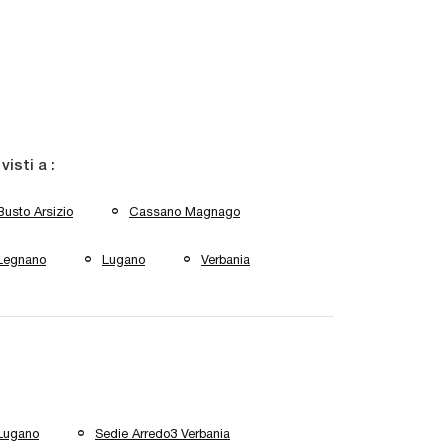
 visti a :
Busto Arsizio
Cassano Magnago
Legnano
Lugano
Verbania
 Lugano
Sedie Arredo3 Verbania