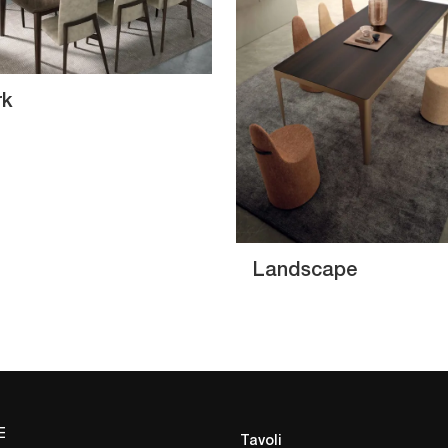
rk
Landscape
E
Tavoli