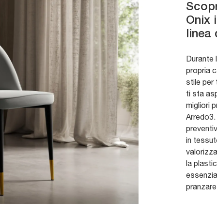
Scopr
Onix 
linea 
Durante 
propria c
stile per
ti sta a
migliori 
Arredo3
preventi
in tessut
valorizza
la plasti
essenzial
pranzare 