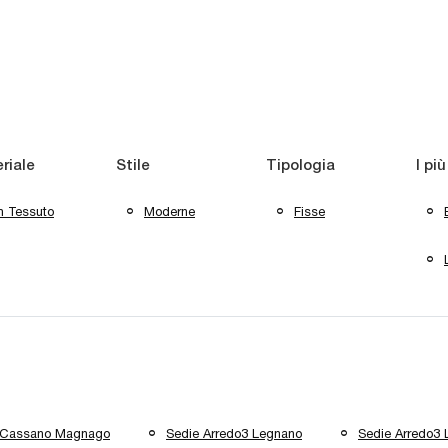
riale
Stile
Tipologia
I più
n Tessuto
Moderne
Fisse
3 Cassano Magnago
Sedie Arredo3 Legnano
Sedie Arredo3