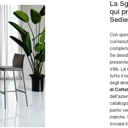
La Sg
qui p
Sedie
Con ques
contenut
completar
Se desid
presente 
stile. La
tutto il 
degli arr
di Cattel
dell'azi
catalogo 
punto ven
marche. S
trovare i