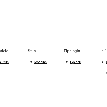
riale
Stile
Tipologia
I più
n Pelle
Moderne
Sgabelli