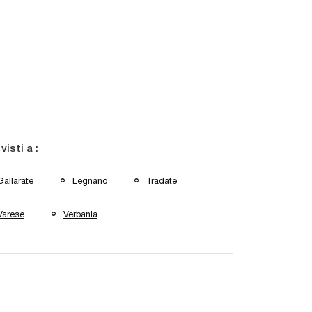
 visti a :
Gallarate
Legnano
Tradate
Varese
Verbania