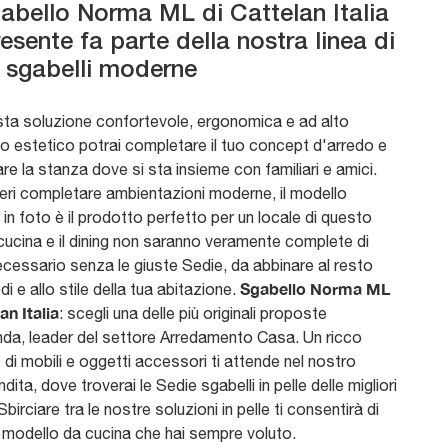
abello Norma ML di Cattelan Italia
resente fa parte della nostra linea di
 sgabelli moderne
ta soluzione confortevole, ergonomica e ad alto
o estetico potrai completare il tuo concept d'arredo e
e la stanza dove si sta insieme con familiari e amici.
eri completare ambientazioni moderne, il modello
in foto è il prodotto perfetto per un locale di questo
 cucina e il dining non saranno veramente complete di
necessario senza le giuste Sedie, da abbinare al resto
Sgabello Norma ML
edi e allo stile della tua abitazione.
an Italia
: scegli una delle più originali proposte
enda, leader del settore Arredamento Casa. Un ricco
di mobili e oggetti accessori ti attende nel nostro
dita, dove troverai le Sedie sgabelli in pelle delle migliori
birciare tra le nostre soluzioni in pelle ti consentirà di
l modello da cucina che hai sempre voluto.